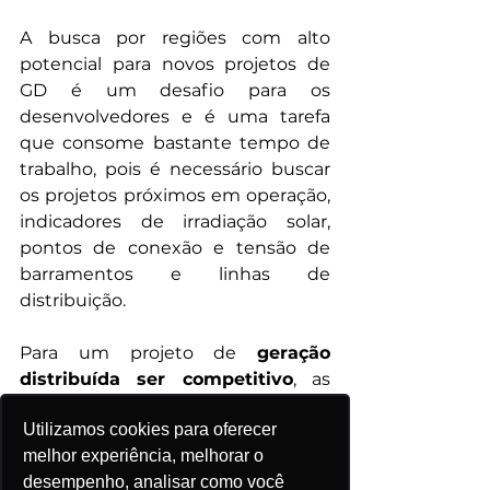
A busca por regiões com alto 
potencial para novos projetos de 
GD é um desafio para os 
desenvolvedores e é uma tarefa 
que consome bastante tempo de 
trabalho, pois é necessário buscar 
os projetos próximos em operação, 
indicadores de irradiação solar, 
pontos de conexão e tensão de 
barramentos e linhas de 
distribuição. 
Para um projeto de 
geração 
distribuída ser competitivo
, as 
informações técnicas dos 
Utilizamos cookies para oferecer
traçados das linhas de 
melhor experiência, melhorar o
distribuição, carregamento, 
desempenho, analisar como você
barramentos e transformadores