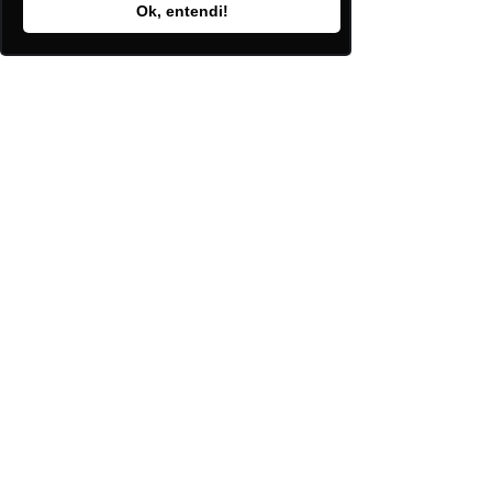
Ok, entendi!
Entre em 
contato 
e solicite o 
acesso completo
 a plataforma para 
ter acesso ao relatório completo!