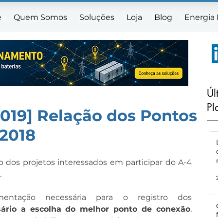
e
Quem Somos
Soluções
Loja
Blog
Energia
me
Quem Somos
Soluções
Loja
Blog
Energia E
Úl
Pl
2019] Relação dos Pontos
2018
 dos projetos interessados em participar do A-4 
.
tação necessária para o registro dos 
sário a escolha do melhor ponto de conexão
, 