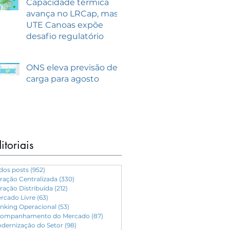
Capacidade térmica
avança no LRCap, mas
UTE Canoas expõe
desafio regulatório
ONS eleva previsão de
carga para agosto
itoriais
dos posts
(952)
952 posts
ração Centralizada
(330)
330 posts
ração Distribuída
(212)
212 posts
rcado Livre
(63)
63 posts
nking Operacional
(53)
53 posts
ompanhamento do Mercado
(87)
87 posts
dernização do Setor
(98)
98 posts