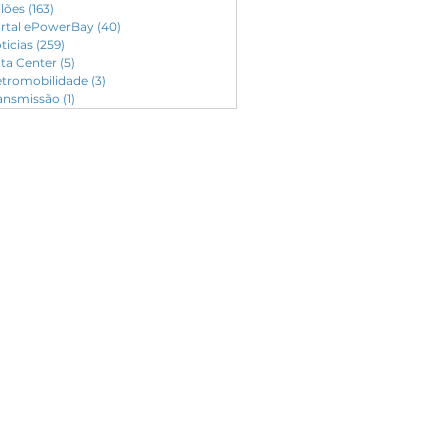
ilões
(163)
163 posts
rtal ePowerBay
(40)
40 posts
ticias
(259)
259 posts
ta Center
(5)
5 posts
etromobilidade
(3)
3 posts
ansmissão
(1)
1 post