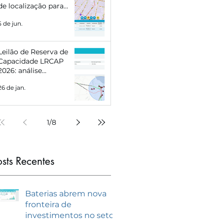
de localização para
Eletropostos e Geração
5 de jun.
Distribuída
Leilão de Reserva de
Capacidade LRCAP
2026: análise
estratégica e como se
26 de jan.
preparar com
inteligência de
mercado
1
/
8
osts Recentes
Baterias abrem nova
fronteira de
investimentos no setor