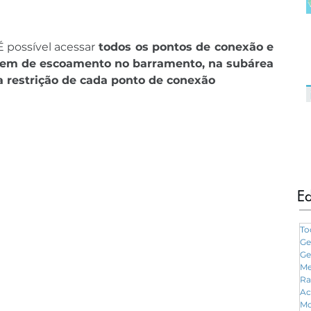
É possível acessar
 todos os pontos de conexão e 
rgem de escoamento no barramento, na subárea 
 a restrição de cada ponto de conexão
Ed
To
Ge
Ge
Me
Ra
Ac
Mo