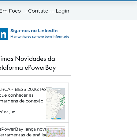
 Em Foco
Contato
Login
m Foco
Contato
Login
Siga-nos no LinkedIn
Mantenha-se sempre bem informado
timas Novidades da
ataforma ePowerBay
LRCAP BESS 2026: Por
que conhecer as
margens de conexão de
cada subestação pode
26 de jun.
definir o sucesso do
seu projeto
ePowerBay lança novas
ferramentas de análise