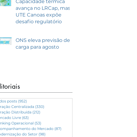
Capacidade térmica
avança no LRCap, mas
UTE Canoas expõe
desafio regulatório
ONS eleva previsão de
carga para agosto
itoriais
dos posts
(952)
952 posts
ração Centralizada
(330)
330 posts
ração Distribuída
(212)
212 posts
rcado Livre
(63)
63 posts
nking Operacional
(53)
53 posts
ompanhamento do Mercado
(87)
87 posts
dernização do Setor
(98)
98 posts