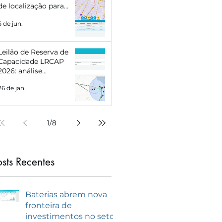
de localização para
Eletropostos e Geração
5 de jun.
Distribuída
Leilão de Reserva de
Capacidade LRCAP
2026: análise
estratégica e como se
26 de jan.
preparar com
inteligência de
mercado
1
/
8
osts Recentes
Baterias abrem nova
fronteira de
investimentos no setor