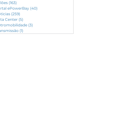
ilões
(163)
163 posts
rtal ePowerBay
(40)
40 posts
ticias
(259)
259 posts
ta Center
(5)
5 posts
etromobilidade
(3)
3 posts
ansmissão
(1)
1 post