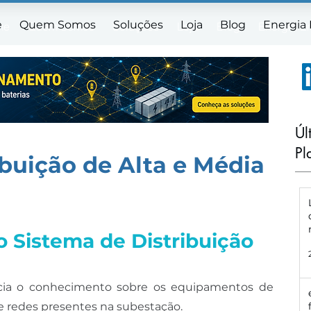
e
Quem Somos
Soluções
Loja
Blog
Energia
me
Quem Somos
Soluções
Loja
Blog
Energia E
Úl
Pl
ibuição de Alta e Média
o Sistema de Distribuição
ia o conhecimento sobre os equipamentos de 
e redes presentes na subestação. 