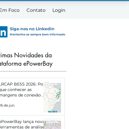
 Em Foco
Contato
Login
m Foco
Contato
Login
Siga-nos no LinkedIn
Mantenha-se sempre bem informado
timas Novidades da
ataforma ePowerBay
LRCAP BESS 2026: Por
que conhecer as
margens de conexão de
cada subestação pode
26 de jun.
definir o sucesso do
seu projeto
ePowerBay lança novas
ferramentas de análise