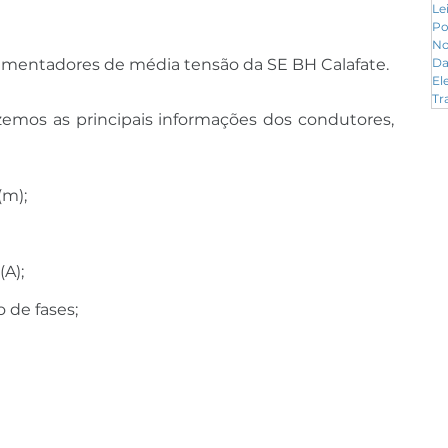
Le
Po
No
limentadores de média tensão da SE BH Calafate.
Da
El
Tr
zemos as principais informações dos condutores, 
(m);
A);
 de fases;