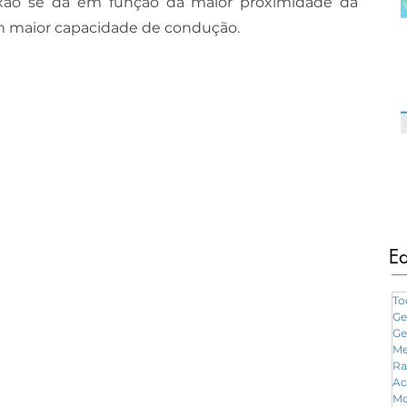
exão se dá em função da maior proximidade da 
m maior capacidade de condução.
Ed
To
Ge
Ge
Me
Ra
Ac
Mo