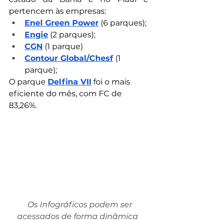
pertencem às empresas:
Enel Green Power
 (6 parques);
Engie
 (2 parques);
CGN
 (1 parque)
Contour Global/Chesf
(1 
parque);
O parque 
Delfina VII
 foi o mais 
eficiente do mês, com FC de 
83,26%.
  Os Infográficos podem ser 
acessados de forma dinâmica 