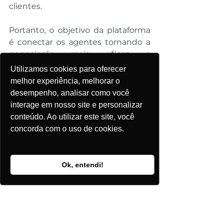
clientes.
Portanto, o objetivo da plataforma 
é conectar os agentes tornando a 
negociação mais eficaz e 
transparente possível. Estamos a 
Utilizamos cookies para oferecer
disposição para auxiliar em 
melhor experiência, melhorar o
qualquer etapa de seu negócio.
desempenho, analisar como você
interage em nosso site e personalizar
Tem interesse em conhecer mais?
conteúdo. Ao utilizar este site, você
concorda com o uso de cookies.
Cadastre-se gratuitamente 
aqui
!
Estamos a disposição para auxiliar 
Ok, entendi!
em qualquer etapa de seu negócio.
Entre em 
contato
 com nossa 
equipe.