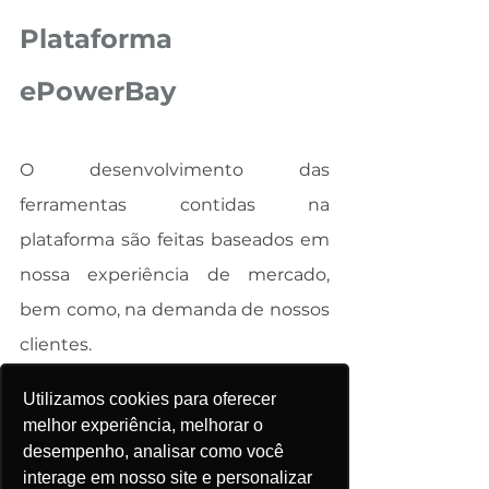
Plataforma 
ePowerBay
O desenvolvimento das 
ferramentas contidas na 
plataforma são feitas baseados em 
nossa experiência de mercado, 
bem como, na demanda de nossos 
clientes.
Utilizamos cookies para oferecer
Portanto, o objetivo da plataforma 
melhor experiência, melhorar o
é conectar os agentes tornando a 
desempenho, analisar como você
interage em nosso site e personalizar
negociação mais eficaz e 