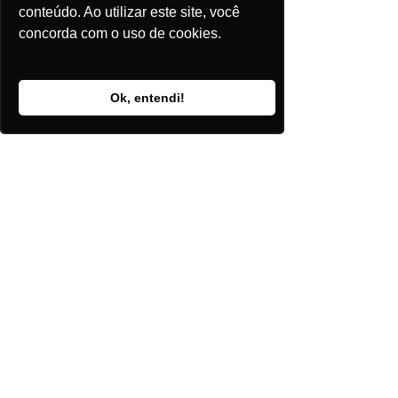
conteúdo. Ao utilizar este site, você
transparente possível. Estamos a 
concorda com o uso de cookies.
disposição para auxiliar em 
qualquer etapa de seu negócio.
Ok, entendi!
Tem interesse em conhecer mais?
Cadastre-se gratuitamente 
aqui
!
Estamos a disposição para auxiliar 
em qualquer etapa de seu negócio.
Entre em 
contato
 com nossa 
equipe.