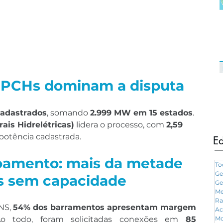
 PCHs dominam a disputa
cadastrados
, somando 
2.999 MW em 15 estados
. 
is Hidrelétricas)
 lidera o processo, com 
2,59 
potência cadastrada.
Ed
amento: mais da metade 
To
Ge
s sem capacidade
Ge
Me
Ra
NS, 
54% dos barramentos apresentam margem 
Ac
Ao todo, foram solicitadas conexões em 
85 
Mo