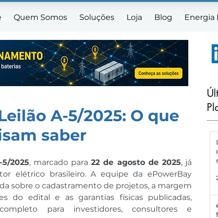
e
Quem Somos
Soluções
Loja
Blog
Energia
me
Quem Somos
Soluções
Loja
Blog
Energia E
Úl
Pl
Leilão A-5/2025: O que
cisam saber
-5/2025
, marcado para 
22 de agosto de 2025
, já 
r elétrico brasileiro. A equipe da ePowerBay 
da sobre o cadastramento de projetos, a margem 
 do edital e as garantias físicas publicadas, 
mpleto para investidores, consultores e 