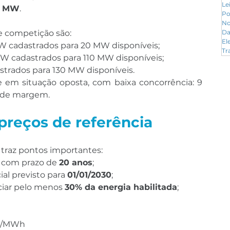
Le
7 MW
.
Po
No
e competição são:
Da
El
W cadastrados para 20 MW disponíveis;
Tr
W cadastrados para 110 MW disponíveis;
trados para 130 MW disponíveis.
e em situação oposta, com baixa concorrência: 9 
 de margem.
 preços de referência
 traz pontos importantes:
 com prazo de 
20 anos
;
al previsto para 
01/01/2030
;
iar pelo menos 
30% da energia habilitada
;
50/MWh