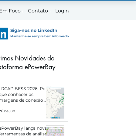
 Em Foco
Contato
Login
m Foco
Contato
Login
Siga-nos no LinkedIn
Mantenha-se sempre bem informado
timas Novidades da
ataforma ePowerBay
LRCAP BESS 2026: Por
que conhecer as
margens de conexão de
cada subestação pode
26 de jun.
definir o sucesso do
seu projeto
ePowerBay lança novas
ferramentas de análise