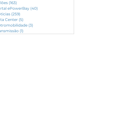
ilões
(163)
163 posts
rtal ePowerBay
(40)
40 posts
ticias
(259)
259 posts
ta Center
(5)
5 posts
etromobilidade
(3)
3 posts
ansmissão
(1)
1 post