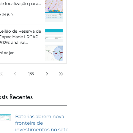
de localização para
Eletropostos e Geração
5 de jun.
Distribuída
Leilão de Reserva de
Capacidade LRCAP
2026: análise
estratégica e como se
26 de jan.
preparar com
inteligência de
mercado
1
/
8
osts Recentes
Baterias abrem nova
fronteira de
investimentos no setor