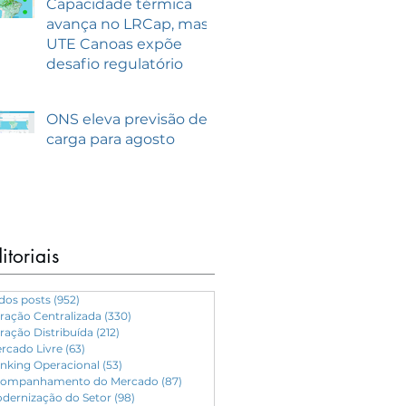
Capacidade térmica
avança no LRCap, mas
UTE Canoas expõe
desafio regulatório
ONS eleva previsão de
carga para agosto
itoriais
dos posts
(952)
952 posts
ração Centralizada
(330)
330 posts
ração Distribuída
(212)
212 posts
rcado Livre
(63)
63 posts
nking Operacional
(53)
53 posts
ompanhamento do Mercado
(87)
87 posts
dernização do Setor
(98)
98 posts