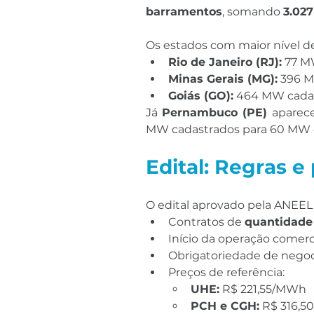
barramentos
, somando 
3.02
Os estados com maior nível d
Rio de Janeiro (RJ):
 77 M
Minas Gerais (MG):
 396 M
Goiás (GO):
 464 MW cadas
Já 
Pernambuco (PE)
 aparec
MW cadastrados para 60 MW
Edital: Regras e
O edital aprovado pela ANEEL
Contratos de 
quantidade
Início da operação comerci
Obrigatoriedade de negoc
Preços de referência:
UHE:
 R$ 221,55/MWh
PCH e CGH:
 R$ 316,