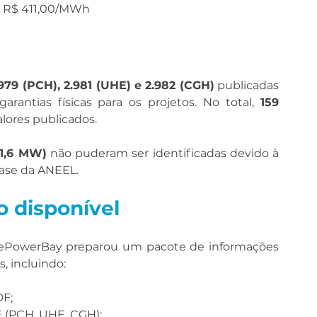
: R$ 411,00/MWh
.979 (PCH), 2.981 (UHE) e 2.982 (CGH)
 publicadas 
antias físicas para os projetos. No total, 
159 
alores publicados.
61,6 MW)
 não puderam ser identificadas devido à 
ase da ANEEL.
o disponível
 a ePowerBay preparou um pacote de informações 
s, incluindo:
DF;
E (PCH, UHE, CGH);