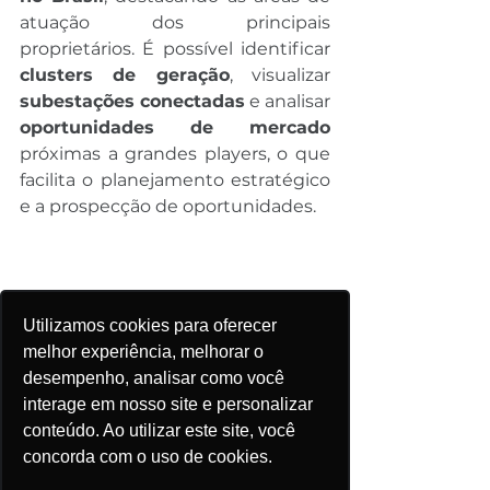
atuação dos principais 
proprietários. É possível identificar
clusters de geração
, visualizar 
subestações conectadas
 e analisar 
oportunidades de mercado
próximas a grandes players, o que 
facilita o planejamento estratégico 
e a prospecção de oportunidades.
Utilizamos cookies para oferecer
melhor experiência, melhorar o
desempenho, analisar como você
interage em nosso site e personalizar
Captura de Tela do Mapa da Plataforma 
conteúdo. Ao utilizar este site, você
ePowerBay Mostrando as Linhas de 
concorda com o uso de cookies.
Transmissão em Território Brasileiro