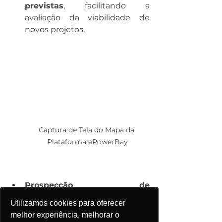
previstas
, facilitando a 
avaliação da viabilidade de 
novos projetos​.
Captura de Tela do Mapa da 
Plataforma ePowerBay
Prospecção de 
Consumidores:
 Empresas que 
Utilizamos cookies para oferecer
atuam no Mercado Livre de 
melhor experiência, melhorar o
Energia podem mapear 