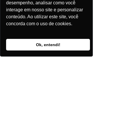
desempenho, analisar como você
potenciais clientes e analisar 
interage em nosso site e personalizar
demanda futura com base no 
conteúdo. Ao utilizar este site, você
consumo energético e 
concorda com o uso de cookies.
sazonalidade​.
Ok, entendi!
Captura de Tela da Ferramenta de 
Análise de Consumidores da plataforma 
ePowerbay