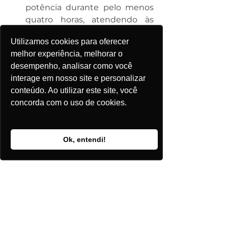
potência durante pelo menos 
quatro horas, atendendo às 
demandas estabelecidas pelo 
Utilizamos cookies para oferecer
Operador Nacional do Sistema 
melhor experiência, melhorar o
(ONS).
desempenho, analisar como você
Remuneração e Performance
:
interage em nosso site e personalizar
Os empreendedores serão 
conteúdo. Ao utilizar este site, você
remunerados pela potência 
concorda com o uso de cookies.
disponível, com ajustes de 
receita baseados no 
desempenho e na 
Ok, entendi!
disponibilidade efetiva das 
baterias, um critério inovador 
que visa incentivar a 
confiabilidade e o uso 
responsável dos recursos.
O leilão também traz novidades 
quanto à gestão de riscos, 