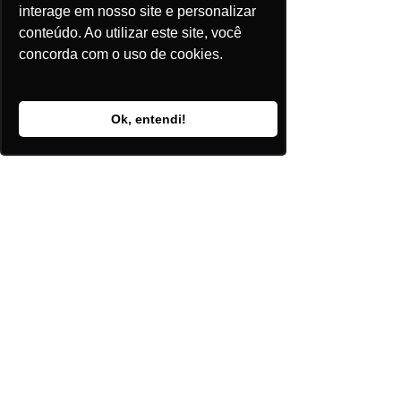
interage em nosso site e personalizar
Através de Plataforma
 ( 
Exclusivo 
conteúdo. Ao utilizar este site, você
para assinantes - Solicite uma 
concorda com o uso de cookies.
proposta
 )
Acesse a plataforma, através da 
Ok, entendi!
ferramenta de Análise, faça a busca 
por Localização e entre com o 
município de interesse. O Sistema 
permite fazer download ilimitado 
dos dados.