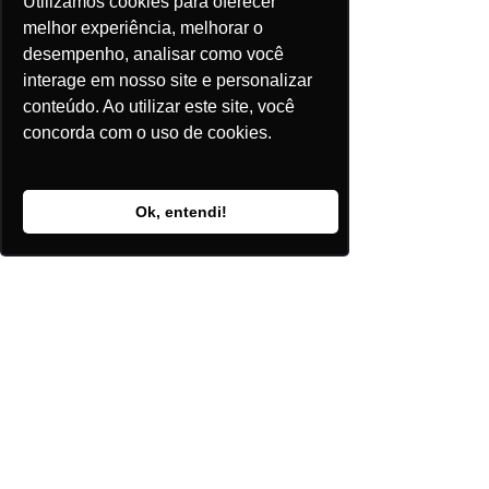
Utilizamos cookies para oferecer
Posts Recentes
melhor experiência, melhorar o
desempenho, analisar como você
Baterias abrem nova fronteira
interage em nosso site e personalizar
de investimentos no setor
conteúdo. Ao utilizar este site, você
elétrico
concorda com o uso de cookies.
Ok, entendi!
Axia reforça rede com nova
onda de investimentos em
transmissão
Eletrificados aceleram e
chegam a quase um quarto
das vendas no Brasil