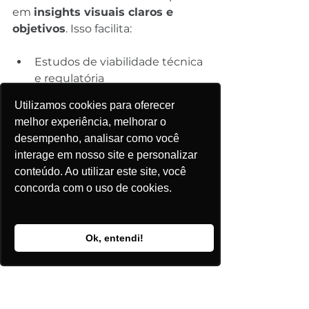
em 
insights visuais claros e 
objetivos
. Isso facilita:
Estudos de viabilidade técnica 
e regulatória
Planejamento de novos 
Utilizamos cookies para oferecer
projetos
melhor experiência, melhorar o
Avaliação de alternativas de 
desempenho, analisar como você
conexão
interage em nosso site e personalizar
Identificação de 
conteúdo. Ao utilizar este site, você
oportunidades comerciais
concorda com o uso de cookies.
Análise territorial e estratégica 
do mercado
Ok, entendi!
O mapa deixa de ser apenas um 
apoio visual e passa a atuar como 
um 
instrumento ativo de 
tomada de decisão
.