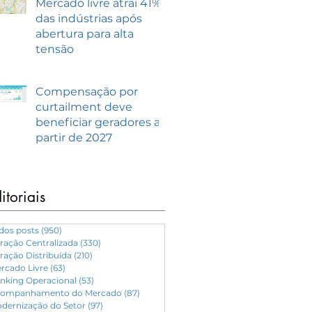
Mercado livre atrai 41%
das indústrias após
abertura para alta
tensão
Compensação por
curtailment deve
beneficiar geradores a
partir de 2027
itoriais
dos posts
(950)
950 posts
ração Centralizada
(330)
330 posts
ração Distribuída
(210)
210 posts
rcado Livre
(63)
63 posts
nking Operacional
(53)
53 posts
ompanhamento do Mercado
(87)
87 posts
dernização do Setor
(97)
97 posts