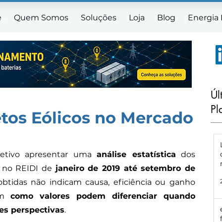
e
Quem Somos
Soluções
Loja
Blog
Energia
me
Quem Somos
Soluções
Loja
Blog
Energia E
Úl
Pl
etos Eólicos no Mercado
etivo apresentar uma 
análise estatística
 dos 
s no REIDI de 
janeiro de 2019 até setembro de 
obtidas não indicam causa, eficiência ou ganho 
am 
como valores podem diferenciar quando 
es perspectivas
.