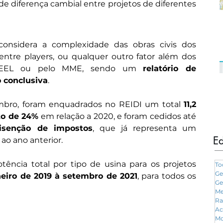
 de diferença cambial entre projetos de diferentes 
considera a complexidade das obras civis dos 
entre players, ou qualquer outro fator além dos 
ANEEL ou pelo MME, sendo um 
relatório de 
o conclusiva
.
mbro, foram enquadrados no REIDI um total 
11,2 
o de 24%
 em relação a 2020, e foram cedidos até 
isenção de impostos
, que já representa um 
Ed
ao ano anterior.
tência total por tipo de usina para os projetos 
To
Ge
neiro de 2019 à setembro de 2021
, para todos os 
Ge
Me
Ra
Ac
Mo