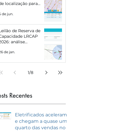
de localização para
Eletropostos e Geração
5 de jun.
Distribuída
Leilão de Reserva de
Capacidade LRCAP
2026: análise
estratégica e como se
26 de jan.
preparar com
inteligência de
mercado
1
/
8
osts Recentes
Eletrificados aceleram
e chegam a quase um
quarto das vendas no