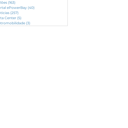
ilões
(163)
163 posts
rtal ePowerBay
(40)
40 posts
ticias
(257)
257 posts
ta Center
(5)
5 posts
etromobilidade
(3)
3 posts