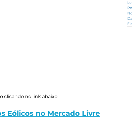
Le
Po
No
Da
El
 clicando no link abaixo.
os Eólicos no Mercado Livre