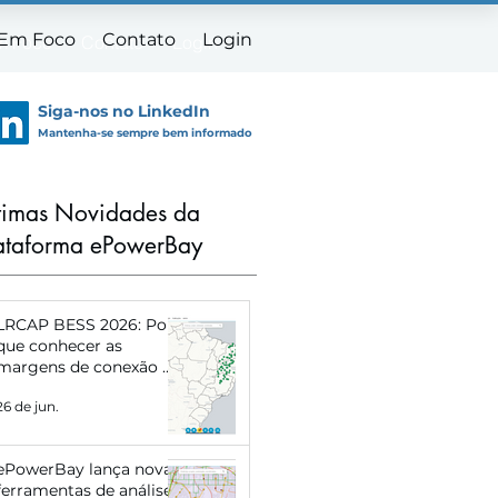
 Em Foco
Contato
Login
m Foco
Contato
Login
Siga-nos no LinkedIn
Mantenha-se sempre bem informado
timas Novidades da
ataforma ePowerBay
LRCAP BESS 2026: Por
que conhecer as
margens de conexão de
cada subestação pode
26 de jun.
definir o sucesso do
seu projeto
ePowerBay lança novas
ferramentas de análise