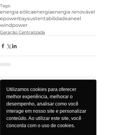
Tags:
energia eólica
energia
energia renovável
epowerbay
sustentabilidade
aneel
windpower
Geração Centralizada
Comentários
Utilizamos cookies para oferecer
melhor experiência, melhorar o
desempenho, analisar como você
Escreva um comentário
interage em nosso site e personalizar
conteúdo. Ao utilizar este site, você
concorda com o uso de cookies.
Posts Recentes