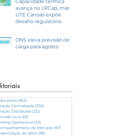
Capacidade térmica
avança no LRCap, mas
UTE Canoas expõe
desafio regulatório
ONS eleva previsão de
carga para agosto
itoriais
dos posts
(952)
952 posts
ração Centralizada
(330)
330 posts
ração Distribuída
(212)
212 posts
rcado Livre
(63)
63 posts
nking Operacional
(53)
53 posts
ompanhamento do Mercado
(87)
87 posts
dernização do Setor
(98)
98 posts