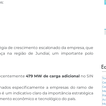
s:
tégia de crescimento escalonado da empresa, que 
nça na região de Jundiaí, um importante polo 
Ed
recentemente 
479 MW de carga adicional
 no SIN 
To
Ge
Ge
inados especificamente a empresas do ramo de 
Me
é um indicativo claro da importância estratégica 
Ra
imento econômico e tecnológico do país.
Ac
Mo