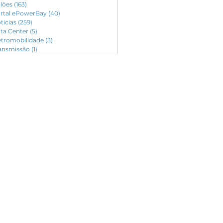
ilões
(163)
163 posts
rtal ePowerBay
(40)
40 posts
ticias
(259)
259 posts
ta Center
(5)
5 posts
etromobilidade
(3)
3 posts
ansmissão
(1)
1 post