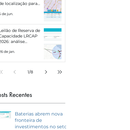
de localização para
Eletropostos e Geração
5 de jun.
Distribuída
Leilão de Reserva de
Capacidade LRCAP
2026: análise
estratégica e como se
26 de jan.
preparar com
inteligência de
mercado
1
/
8
osts Recentes
Baterias abrem nova
fronteira de
investimentos no setor