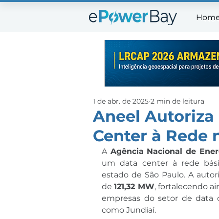
Hom
Ho
1 de abr. de 2025
2 min de leitura
Aneel Autoriza
Center à Rede n
A
 Agência Nacional de Energ
um data center à rede bás
estado de São Paulo. A autor
de 
121,32 MW
, fortalecendo a
empresas do setor de data c
como Jundiaí.