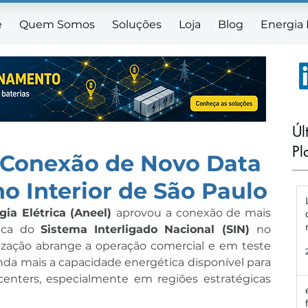
e
Quem Somos
Soluções
Loja
Blog
Energia
me
Quem Somos
Soluções
Loja
Blog
Energia E
Úl
Pl
 Conexão de Novo Data
o Interior de São Paulo
ia Elétrica (Aneel) 
aprovou a conexão de mais 
ica do 
Sistema Interligado Nacional (SIN) 
no 
ização abrange a operação comercial e em teste 
inda mais a capacidade energética disponível para 
enters, especialmente em regiões estratégicas 