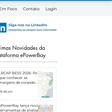
 Em Foco
Contato
Login
m Foco
Contato
Login
Siga-nos no LinkedIn
Mantenha-se sempre bem informado
timas Novidades da
ataforma ePowerBay
LRCAP BESS 2026: Por
que conhecer as
margens de conexão de
cada subestação pode
26 de jun.
definir o sucesso do
seu projeto
ePowerBay lança novas
ferramentas de análise