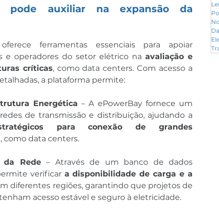
Le
pode auxiliar na expansão da 
Po
No
Da
El
oferece ferramentas essenciais para apoiar 
Tr
s e operadores do setor elétrico na 
avaliação e 
uras críticas
, como data centers. Com acesso a 
etalhadas, a plataforma permite:
rutura Energética
 – A ePowerBay fornece um 
des de transmissão e distribuição, ajudando a 
stratégicos para conexão de grandes 
a, como data centers.
e da Rede
 – Através de um banco de dados 
ermite verificar 
a disponibilidade de carga e a 
em diferentes regiões, garantindo que projetos de 
enham acesso estável e seguro à eletricidade.