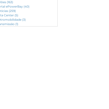
ilões
(163)
163 posts
rtal ePowerBay
(40)
40 posts
ticias
(259)
259 posts
ta Center
(5)
5 posts
etromobilidade
(3)
3 posts
ansmissão
(1)
1 post