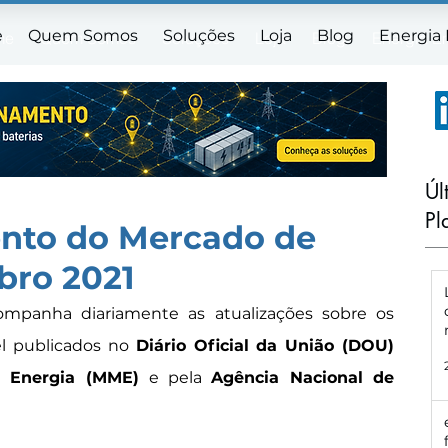
e
Quem Somos
Soluções
Loja
Blog
Energia
me
Quem Somos
Soluções
Loja
Blog
Energia E
Úl
Pl
to do Mercado de
bro 2021
panha diariamente as atualizações sobre os 
l publicados no 
Diário Oficial da União (DOU)
e Energia (MME) 
e pela 
Agência Nacional de 