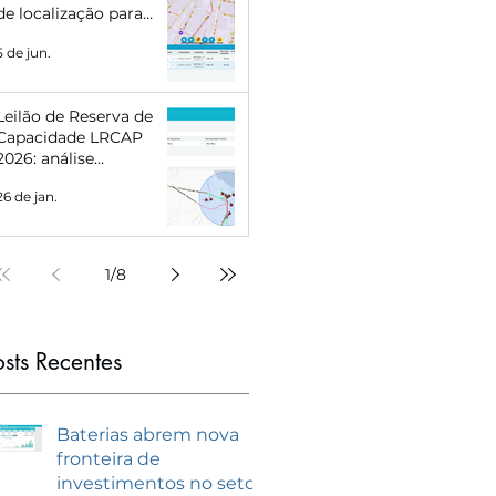
de localização para
Eletropostos e Geração
5 de jun.
Distribuída
Leilão de Reserva de
Capacidade LRCAP
2026: análise
estratégica e como se
26 de jan.
preparar com
inteligência de
mercado
1
/
8
osts Recentes
Baterias abrem nova
fronteira de
investimentos no setor