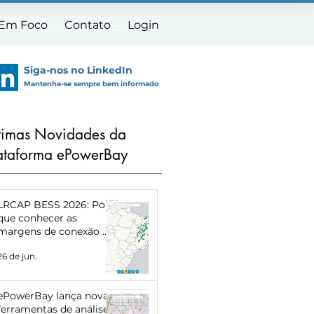
 Em Foco
Contato
Login
m Foco
Contato
Login
Siga-nos no LinkedIn
Mantenha-se sempre bem informado
timas Novidades da
ataforma ePowerBay
LRCAP BESS 2026: Por
que conhecer as
margens de conexão de
cada subestação pode
26 de jun.
definir o sucesso do
seu projeto
ePowerBay lança novas
ferramentas de análise