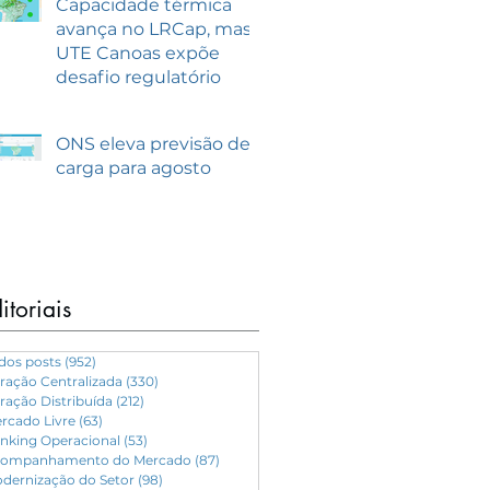
Capacidade térmica
avança no LRCap, mas
UTE Canoas expõe
desafio regulatório
ONS eleva previsão de
carga para agosto
itoriais
dos posts
(952)
952 posts
ração Centralizada
(330)
330 posts
ração Distribuída
(212)
212 posts
rcado Livre
(63)
63 posts
nking Operacional
(53)
53 posts
ompanhamento do Mercado
(87)
87 posts
dernização do Setor
(98)
98 posts