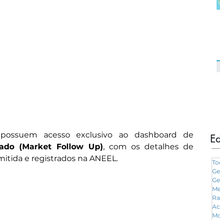
 possuem acesso exclusivo ao dashboard de 
Ed
do (Market Follow Up)
, com os detalhes de 
itida e registrados na ANEEL.
To
Ge
Ge
Me
Ra
Ac
Mo