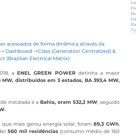
Le
Po
No
Da
El
Tr
er acessados de forma dinâmica através da 
-> Dashboard ->Class (Generation Centralized) & 
t (Brazilian Electrical Matrix).
18, a 
ENEL GREEN POWER
 detinha a maior 
3 MW, distribuídos em 3 estados, BA 393,4 MW, 
e instalada é a 
Bahia, eram 532,2 MW
, seguido 
W.
que mais gerou energia solar, foram 
89,3 GWh
, 
der 
560 mil residências
 (consumo médio de 160 