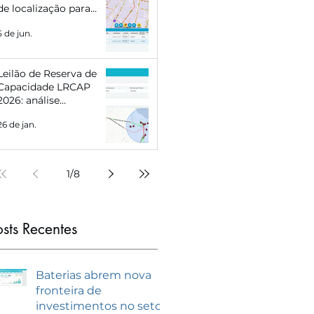
de localização para
Eletropostos e Geração
5 de jun.
Distribuída
Leilão de Reserva de
Capacidade LRCAP
2026: análise
estratégica e como se
26 de jan.
preparar com
inteligência de
mercado
1
/
8
osts Recentes
Baterias abrem nova
fronteira de
investimentos no setor