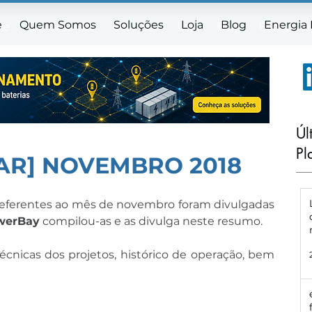
e
Quem Somos
Soluções
Loja
Blog
Energia
me
Quem Somos
Soluções
Loja
Blog
Energia E
Úl
Pl
AR] NOVEMBRO 2018
referentes ao mês de novembro foram divulgadas 
werBay
 compilou-as e as divulga neste resumo.
cnicas dos projetos, histórico de operação, bem 