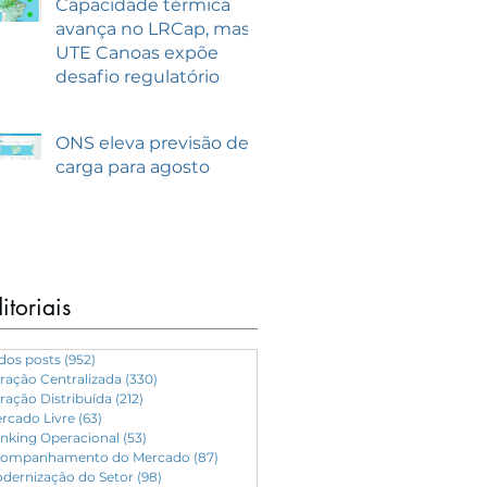
Capacidade térmica
avança no LRCap, mas
UTE Canoas expõe
desafio regulatório
ONS eleva previsão de
carga para agosto
itoriais
dos posts
(952)
952 posts
ração Centralizada
(330)
330 posts
ração Distribuída
(212)
212 posts
rcado Livre
(63)
63 posts
nking Operacional
(53)
53 posts
ompanhamento do Mercado
(87)
87 posts
dernização do Setor
(98)
98 posts