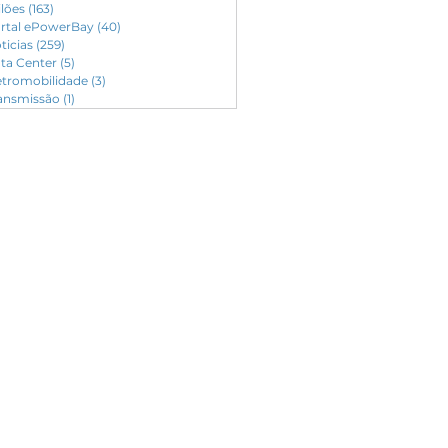
ilões
(163)
163 posts
rtal ePowerBay
(40)
40 posts
ticias
(259)
259 posts
ta Center
(5)
5 posts
etromobilidade
(3)
3 posts
ansmissão
(1)
1 post