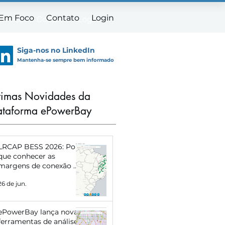
 Em Foco
Contato
Login
m Foco
Contato
Login
Siga-nos no LinkedIn
Mantenha-se sempre bem informado
timas Novidades da
ataforma ePowerBay
LRCAP BESS 2026: Por
que conhecer as
margens de conexão de
cada subestação pode
26 de jun.
definir o sucesso do
seu projeto
ePowerBay lança novas
ferramentas de análise