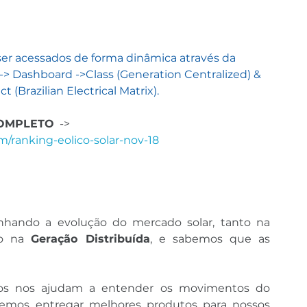
er acessados de forma dinâmica através da 
-> Dashboard ->Class (Generation Centralized) & 
t (Brazilian Electrical Matrix).
OMPLETO
  -> 
m/ranking-eolico-solar-nov-18
 vem acompanhando a evolução do mercado solar, tanto na 
o na 
Geração Distribuída
, e sabemos que as 
os nos ajudam a entender os movimentos do 
mos entregar melhores produtos para nossos 