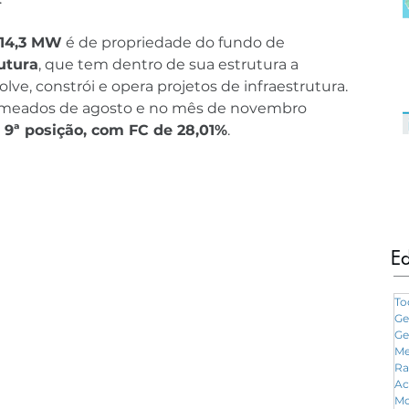
, 14,3 MW
 é de propriedade do fundo de 
utura
, que tem dentro de sua estrutura a 
lve, constrói e opera projetos de infraestrutura. 
m meados de agosto e no mês de novembro 
 
9ª posição, com FC de 28,01%
.
Ed
To
Ge
Ge
Me
Ra
Ac
Mo