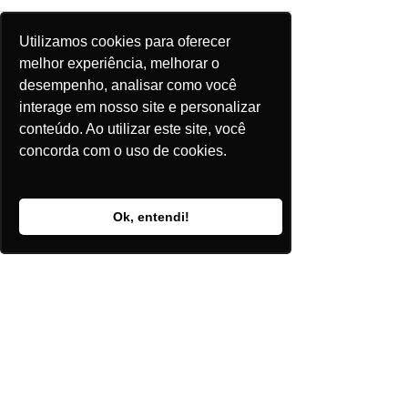
Utilizamos cookies para oferecer
melhor experiência, melhorar o
desempenho, analisar como você
Comentários
interage em nosso site e personalizar
conteúdo. Ao utilizar este site, você
concorda com o uso de cookies.
Escreva um comentário
Ok, entendi!
Posts Recentes
Baterias abrem nova fronteira
de investimentos no setor
elétrico
Axia reforça rede com nova