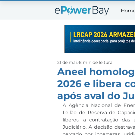
Hom
Ho
21 de mai.
8 min de leitura
Aneel homolog
2026 e libera c
após aval do Ju
A Agência Nacional de Energ
Leilão de Reserva de Capac
liberou a contratação das 
Judiciário. A decisão destra
cercado por incertezas jurí