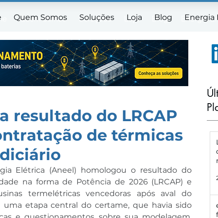
e
Quem Somos
Soluções
Loja
Blog
Energia
me
Quem Somos
Soluções
Loja
Blog
Energia E
Úl
Pl
a resultado do LRCAP
ontratação de térmicas
diciário
ia Elétrica (Aneel) homologou o resultado do 
idade na forma de Potência de 2026 (LRCAP) e 
usinas termelétricas vencedoras após aval do 
va uma etapa central do certame, que havia sido 
dicas e questionamentos sobre sua modelagem, 