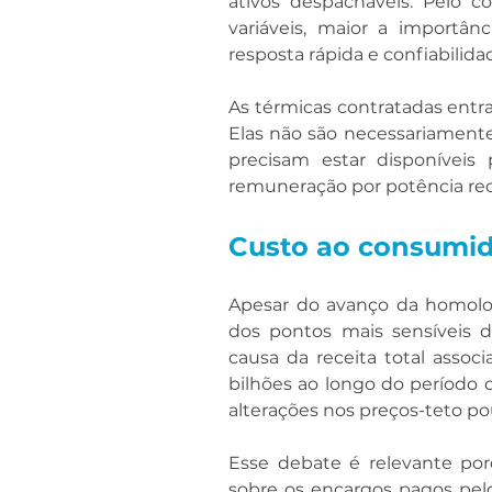
ativos despacháveis. Pelo co
variáveis, maior a importân
resposta rápida e confiabilida
As térmicas contratadas entr
Elas não são necessariament
precisam estar disponíveis
remuneração por potência re
Custo ao consumid
Apesar do avanço da homolo
dos pontos mais sensíveis d
causa da receita total assoc
bilhões ao longo do período c
alterações nos preços-teto po
Esse debate é relevante po
sobre os encargos pagos pelo