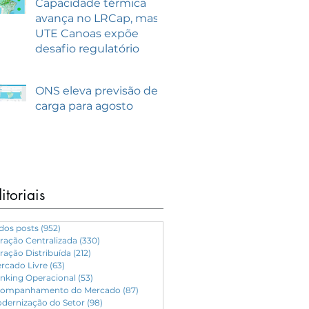
Capacidade térmica
avança no LRCap, mas
UTE Canoas expõe
desafio regulatório
ONS eleva previsão de
carga para agosto
itoriais
dos posts
(952)
952 posts
ração Centralizada
(330)
330 posts
ração Distribuída
(212)
212 posts
rcado Livre
(63)
63 posts
nking Operacional
(53)
53 posts
ompanhamento do Mercado
(87)
87 posts
dernização do Setor
(98)
98 posts