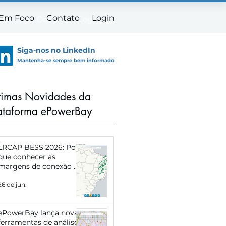
 Em Foco
Contato
Login
m Foco
Contato
Login
Siga-nos no LinkedIn
Mantenha-se sempre bem informado
timas Novidades da
ataforma ePowerBay
LRCAP BESS 2026: Por
que conhecer as
margens de conexão de
cada subestação pode
26 de jun.
definir o sucesso do
seu projeto
ePowerBay lança novas
ferramentas de análise