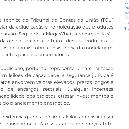
Le
Po
No
Da
ea técnica do Tribunal de Contas da União (TCU) 
El
ar da adjudicação e homologação dos produtos 
Tr
 e carvão. Segundo a MegaWhat, a recomendação 
da assinatura dos contratos desses produtos até 
tos adicionais sobre consistência da modelagem, 
mpactos para os consumidores.
udiciário, portanto, representa uma sinalização 
m leilões de capacidade, a segurança jurídica é 
tos envolvem valores elevados, prazos longos e 
 de encargos setoriais. Qualquer incerteza 
abilidade dos projetos, atrasar investimentos e 
e do planejamento energético.
videncia que os próximos leilões precisarão ser 
transparência. A discussão sobre preços-teto, 