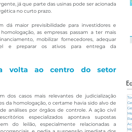
gente, já que parte das usinas pode ser acionada 
gética no curto prazo.
dá maior previsibilidade para investidores e 
homologação, as empresas passam a ter mais 
inanciamento, mobilizar fornecedores, adequar 
ível e preparar os ativos para entrega da 
ca volta ao centro do setor 
Ed
dos casos mais relevantes de judicialização 
To
tes da homologação, o certame havia sido alvo de 
Ge
Ge
e análises por órgãos de controle. A ação civil 
Me
critórios especializados apontava supostas 
Ra
em do leilão, especialmente relacionadas a 
Ac
Mo
correnciais, e pedia a suspensão imediata dos 