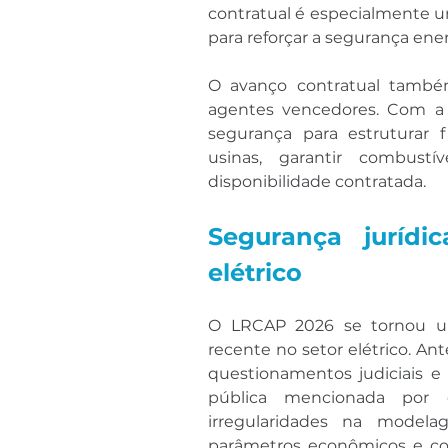
contratual é especialmente ur
para reforçar a segurança ener
O avanço contratual também 
agentes vencedores. Com a 
segurança para estruturar f
usinas, garantir combust
disponibilidade contratada.
Segurança jurídi
elétrico
O LRCAP 2026 se tornou um 
recente no setor elétrico. An
questionamentos judiciais e d
pública mencionada por es
irregularidades na modelag
parâmetros econômicos e con