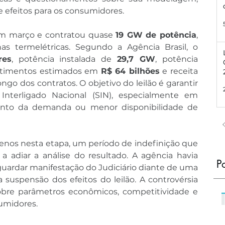
 e efeitos para os consumidores.
em março e contratou quase 
19 GW de potência
, 
s termelétricas. Segundo a Agência Brasil, o 
res
, potência instalada de 
29,7 GW
, potência 
estimentos estimados em 
R$ 64 bilhões
 e receita 
ongo dos contratos. O objetivo do leilão é garantir 
Interligado Nacional (SIN), especialmente em 
nto da demanda ou menor disponibilidade de 
nos nesta etapa, um período de indefinição que 
a adiar a análise do resultado. A agência havia 
P
ardar manifestação do Judiciário diante de uma 
a suspensão dos efeitos do leilão. A controvérsia 
bre parâmetros econômicos, competitividade e 
umidores.