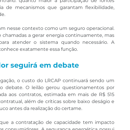
ntrário: quanto maior a participação de fontes 
cia de mecanismos que garantam flexibilidade, 
de.
am nesse contexto como um seguro operacional. 
e chamadas a gerar energia continuamente, mas 
 para atender o sistema quando necessário. A 
conhece exatamente essa função.
or seguirá em debate
gação, o custo do LRCAP continuará sendo um 
o debate. O leilão gerou questionamentos por 
iada aos contratos, estimada em mais de R$ 515 
ontratual, além de críticas sobre baixo deságio e 
uco antes da realização do certame.
rque a contratação de capacidade tem impacto 
s consumidores. A segurança energética possui 