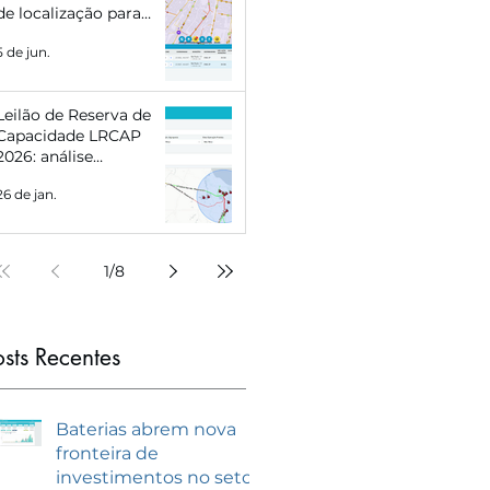
de localização para
Eletropostos e Geração
5 de jun.
Distribuída
Leilão de Reserva de
Capacidade LRCAP
2026: análise
estratégica e como se
26 de jan.
preparar com
inteligência de
mercado
1
/
8
osts Recentes
Baterias abrem nova
fronteira de
investimentos no setor