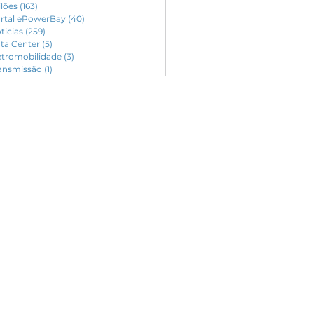
ilões
(163)
163 posts
rtal ePowerBay
(40)
40 posts
ticias
(259)
259 posts
ta Center
(5)
5 posts
etromobilidade
(3)
3 posts
ansmissão
(1)
1 post