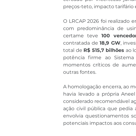
preços-teto, impacto tarifário
O LRCAP 2026 foi realizado 
com predominância de usina
certame teve 
100 vencedo
contratada de 
18,9 GW
, inv
total de 
R$ 515,7 bilhões
 ao l
potência firme ao Sistema 
momentos críticos de aume
outras fontes.
A homologação encerra, ao me
havia levado a própria Aneel 
considerado recomendável agu
ação civil pública que pedia 
envolvia questionamentos so
potenciais impactos aos cons