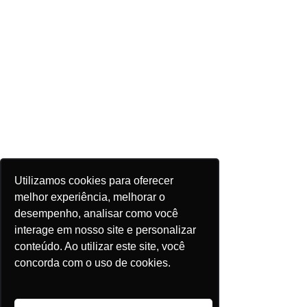
Utilizamos cookies para oferecer
melhor experiência, melhorar o
desempenho, analisar como você
ePowerBay
interage em nosso site e personalizar
conteúdo. Ao utilizar este site, você
concorda com o uso de cookies.
O ePowerBay acompanha os 
processos referentes aos leilões e 
fornece aos agentes as 