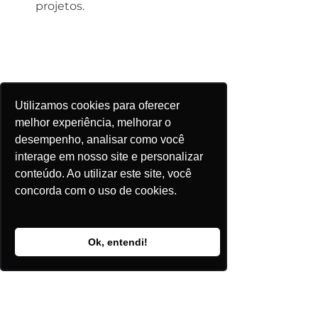
projetos.
Utilizamos cookies para oferecer
melhor experiência, melhorar o
desempenho, analisar como você
interage em nosso site e personalizar
conteúdo. Ao utilizar este site, você
Captura de Tela da Ferramenta de 
concorda com o uso de cookies.
Análise de Projetos da Plataforma 
ePowerBay
Ok, entendi!
Monitoramento de 
Licenciamentos e 
Autorizações
: 
Acompanhamento em tempo 