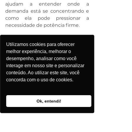
ajudam a entender onde a 
demanda está se concentrando e 
como ela pode pressionar a 
necessidade de potência firme.
Utilizamos cookies para oferecer
melhor experiência, melhorar o
desempenho, analisar como você
interage em nosso site e personalizar
conteúdo. Ao utilizar este site, você
concorda com o uso de cookies.
Captura de Tela do Mapa da Plataforma 
ePowerBay
Ok, entendi!
A eventual antecipação das usinas 
vencedoras do LRCAP deve ser 
vista dentro dessa lógica: o sistema 
precisa de flexibilidade não apenas 