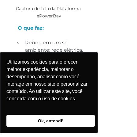
Captura de Tela da Plataforma 
ePowerBay
O que faz:
Reúne em um só 
ambiente: rede elétrica, 
tensão disponível, 
Utilizamos cookies para oferecer
DEC/FEC, perfil de 
melhor experiência, melhorar o
consumo e camadas 
desempenho, analisar como você
fundiárias/ambientais.
interage em nosso site e personalizar
conteúdo. Ao utilizar este site, você
Aplicação prática:
concorda com o uso de cookies.
Apoia o comitê de 
expansão com uma visão 
Ok, entendi!
completa e técnica da 
viabilidade energética de 