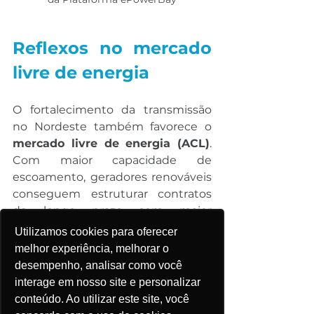
Reflexos no mercado 
livre de energia
O fortalecimento da transmissão 
no Nordeste também favorece o 
mercado livre de energia (ACL)
. 
Com maior capacidade de 
escoamento, geradores renováveis 
conseguem estruturar contratos 
de longo prazo com maior 
segurança, enquanto 
Utilizamos cookies para oferecer
consumidores livres passam a 
melhor experiência, melhorar o
acessar energia de regiões mais 
desempenho, analisar como você
competitivas.
interage em nosso site e personalizar
conteúdo. Ao utilizar este site, você
Essa dinâmica amplia a liquidez do 