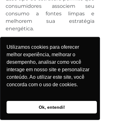
consumidores associem seu 
consumo a fontes limpas e 
melhorem sua estratégia 
energética.
A expansão da geração eólica e o 
Utilizamos cookies para oferecer
crescimento do mercado livre 
melhor experiência, melhorar o
caminham juntos. Quanto maior a 
desempenho, analisar como você
busca por energia limpa, maior a 
interage em nosso site e personalizar
importância de ativos capazes de 
conteúdo. Ao utilizar este site, você
entregar volume, rastreabilidade e 
concorda com o uso de cookies.
competitividade.
Novos projetos 
Ok, entendi!
reforçam a 
diversificação da 
matriz