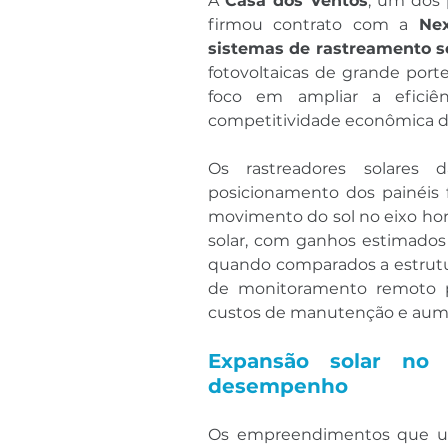
A 
Casa dos Ventos
, um dos p
firmou contrato com a 
Nex
sistemas de rastreamento s
fotovoltaicas de grande por
foco em ampliar a eficiên
competitividade econômica do
Os rastreadores solares d
posicionamento dos painéis 
movimento do sol no eixo hori
solar, com ganhos estimados
quando comparados a estrutura
de monitoramento remoto p
custos de manutenção e aumen
Expansão solar no B
desempenho
Os empreendimentos que util