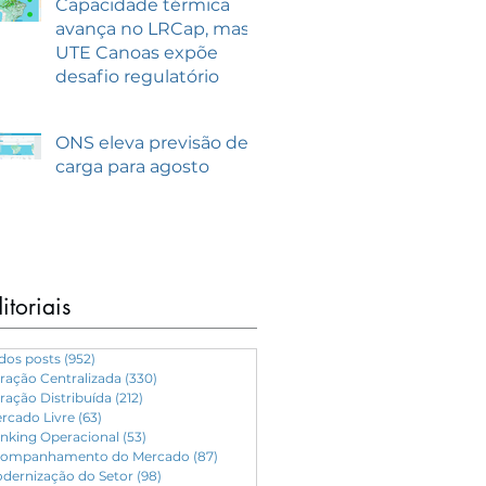
Capacidade térmica
avança no LRCap, mas
UTE Canoas expõe
desafio regulatório
ONS eleva previsão de
carga para agosto
itoriais
dos posts
(952)
952 posts
ração Centralizada
(330)
330 posts
ração Distribuída
(212)
212 posts
rcado Livre
(63)
63 posts
nking Operacional
(53)
53 posts
ompanhamento do Mercado
(87)
87 posts
dernização do Setor
(98)
98 posts