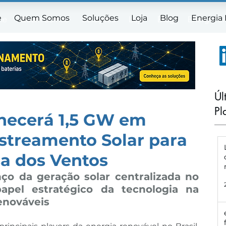
e
Quem Somos
Soluções
Loja
Blog
Energia
me
Quem Somos
Soluções
Loja
Blog
Energia E
Úl
Pl
necerá 1,5 GW em
streamento Solar para
sa dos Ventos
ço da geração solar centralizada no 
apel estratégico da tecnologia na 
enováveis