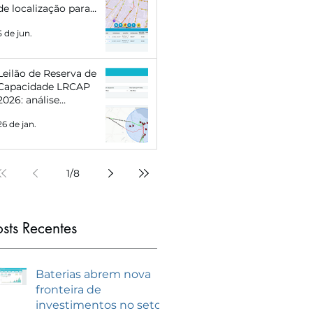
de localização para
Eletropostos e Geração
5 de jun.
Distribuída
Leilão de Reserva de
Capacidade LRCAP
2026: análise
estratégica e como se
26 de jan.
preparar com
inteligência de
mercado
1
/
8
osts Recentes
Baterias abrem nova
fronteira de
investimentos no setor