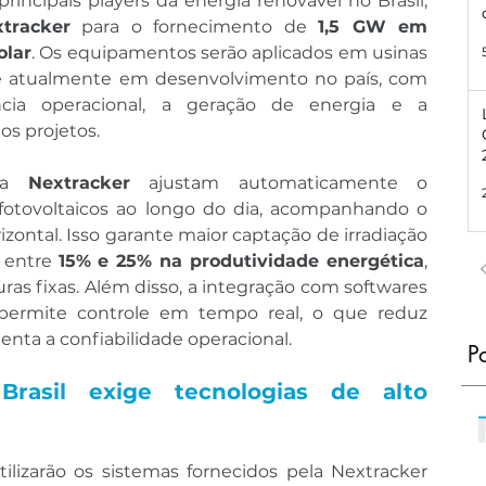
rincipais players da energia renovável no Brasil, 
tracker
 para o fornecimento de 
1,5 GW em 
olar
. Os equipamentos serão aplicados em usinas 
te atualmente em desenvolvimento no país, com 
cia operacional, a geração de energia e a 
s projetos.
a
 Nextracker
 ajustam automaticamente o 
fotovoltaicos ao longo do dia, acompanhando o 
zontal. Isso garante maior captação de irradiação 
 entre 
15% e 25% na produtividade energética
, 
s fixas. Além disso, a integração com softwares 
ermite controle em tempo real, o que reduz 
ta a confiabilidade operacional.
P
rasil exige tecnologias de alto 
izarão os sistemas fornecidos pela Nextracker 