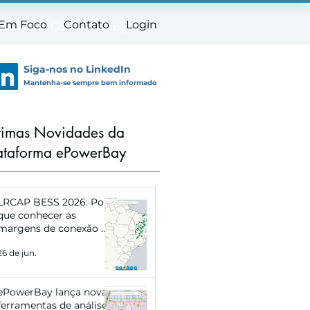
 Em Foco
Contato
Login
m Foco
Contato
Login
Siga-nos no LinkedIn
Mantenha-se sempre bem informado
timas Novidades da
ataforma ePowerBay
LRCAP BESS 2026: Por
que conhecer as
margens de conexão de
cada subestação pode
26 de jun.
definir o sucesso do
seu projeto
ePowerBay lança novas
ferramentas de análise