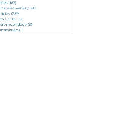
ilões
(163)
163 posts
rtal ePowerBay
(40)
40 posts
ticias
(259)
259 posts
ta Center
(5)
5 posts
etromobilidade
(3)
3 posts
ansmissão
(1)
1 post