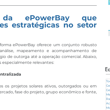
s da ePowerBay que 
s estratégicas no setor 
taforma ePowerBay oferece um conjunto robusto 
à análise, mapeamento e acompanhamento de 
ágio de outorga até a operação comercial. Abaixo, 
 especialmente relevantes:
Ed
entralizada
To
dos os projetos solares ativos, outorgados ou em 
Ge
Ge
rcado, fase do projeto, grupo econômico e fonte, 
Me
Ra
Ac
Mo