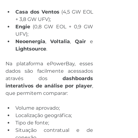
Casa dos Ventos
 (4,5 GW EOL 
+ 3,8 GW UFV);
Engie
 (0,8 GW EOL + 0,9 GW 
UFV);
Neoenergia
, 
Voltalia
, 
Qair
 e 
Lightsource
.
Na plataforma ePowerBay, esses 
dados são facilmente acessados 
através dos 
dashboards 
interativos de análise por player
, 
que permitem comparar:
Volume aprovado;
Localização geográfica;
Tipo de fonte;
Situação contratual e de 
conexão.