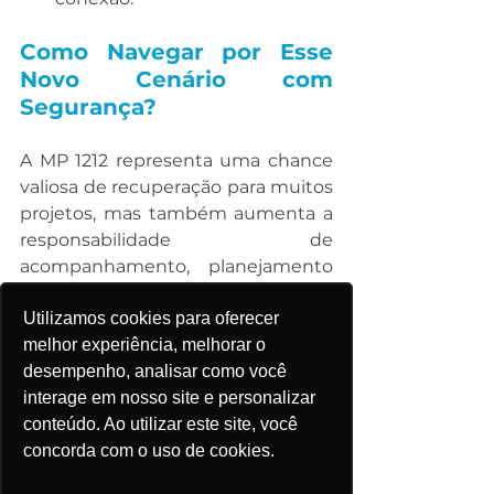
Como Navegar por Esse 
Novo Cenário com 
Segurança?
A MP 1212 representa uma chance 
valiosa de recuperação para muitos 
projetos, mas também aumenta a 
responsabilidade de 
acompanhamento, planejamento 
e análise de viabilidade. Nesse 
contexto, 
ter informações 
Utilizamos cookies para oferecer
atualizadas, integradas e 
melhor experiência, melhorar o
confiáveis pode fazer toda a 
desempenho, analisar como você
diferença entre o sucesso e o 
interage em nosso site e personalizar
prejuízo
.
conteúdo. Ao utilizar este site, você
concorda com o uso de cookies.