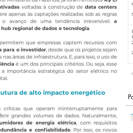
ntivadas
 voltadas à construção de 
data centers 
efere apenas às captações realizadas sob as regras 
iza o avanço de uma tendência irreversível: 
a 
 hub regional de dados e tecnologia
.
As debêntures incentivadas permitem que empresas captem recursos com 
 para o investidor
, desde que os projetos sejam 
enquadrados como prioritários nas áreas de infraestrutura. E, para isso, o uso de 
iência
 é um dos principais critérios. Ou seja, esse 
importância estratégica do setor elétrico no 
tal.
rutura de alto impacto energético
P
s críticas que operam ininterruptamente para 
ferir grandes volumes de dados. Naturalmente, 
umidores de energia elétrica
, com requisitos 
edundância e confiabilidade
. Por isso, os novos 