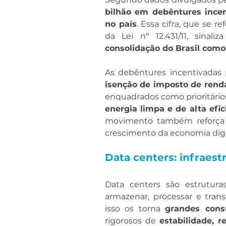
bilhão em debêntures ince
no país
. Essa cifra, que se r
da Lei nº 12.431/11, sinal
consolidação do Brasil como
isenção de imposto de renda
energia limpa e de alta efic
movimento também reforça a 
crescimento da economia digi
Data centers: infraest
Data centers são estrutura
armazenar, processar e trans
isso os torna 
grandes cons
rigorosos de 
estabilidade, r