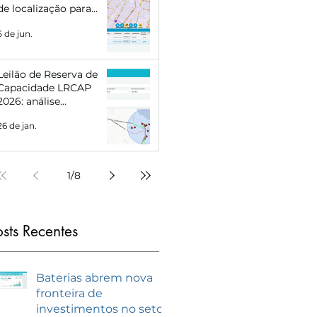
de localização para
Eletropostos e Geração
5 de jun.
Distribuída
Leilão de Reserva de
Capacidade LRCAP
2026: análise
estratégica e como se
26 de jan.
preparar com
inteligência de
mercado
1
/
8
osts Recentes
Baterias abrem nova
fronteira de
investimentos no setor