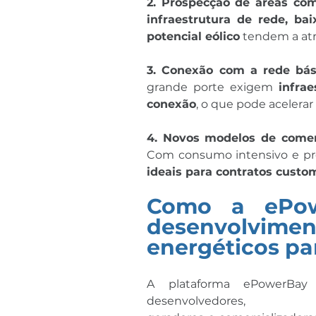
2. Prospecção de áreas com 
infraestrutura de rede, bai
potencial eólico
 tendem a at
3. Conexão com a rede bás
grande porte exigem 
infrae
conexão
, o que pode acelera
Com consumo intensivo e prev
ideais para contratos custo
Como a ePow
desenvolvi
energéticos pa
A plataforma ePowerBay 
desenvolvedores, 