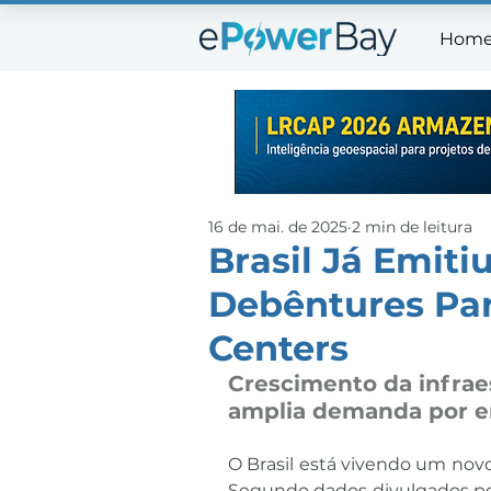
Hom
Ho
16 de mai. de 2025
2 min de leitura
Brasil Já Emiti
Debêntures Par
Centers
Crescimento da infraest
amplia demanda por en
O Brasil está vivendo um novo 
Segundo dados divulgados pel