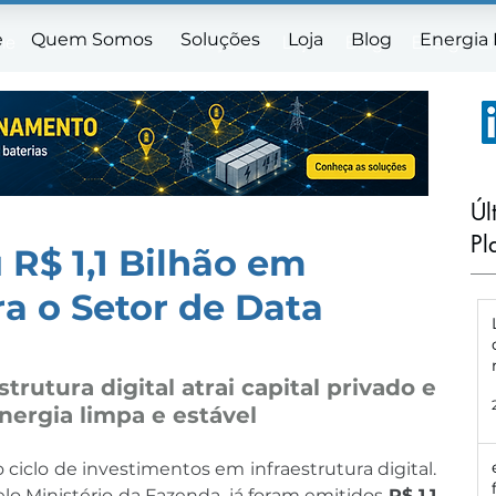
e
Quem Somos
Soluções
Loja
Blog
Energia
me
Quem Somos
Soluções
Loja
Blog
Energia E
Úl
Pl
u R$ 1,1 Bilhão em
a o Setor de Data
rutura digital atrai capital privado e 
ergia limpa e estável
ciclo de investimentos em infraestrutura digital. 
o Ministério da Fazenda, já foram emitidos 
R$ 1,1 