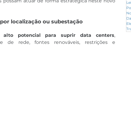
s possam atuar de forma estratégica neste novo 
Le
Po
No
Da
 por localização ou subestação
El
Tr
alto potencial para suprir data centers
, 
e de rede, fontes renováveis, restrições e 