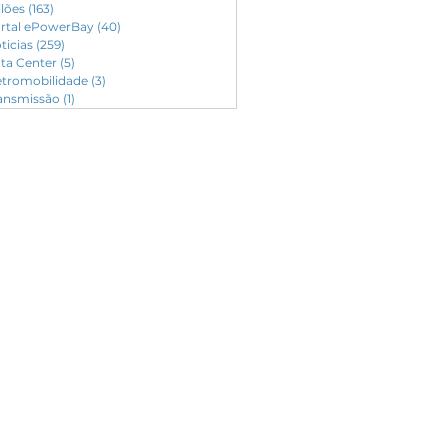
ilões
(163)
163 posts
rtal ePowerBay
(40)
40 posts
ticias
(259)
259 posts
ta Center
(5)
5 posts
etromobilidade
(3)
3 posts
ansmissão
(1)
1 post