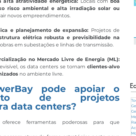
alta atratividade energética: 
Locais com 
boa 
xo risco ambiental e alta irradiação solar ou 
rair novos empreendimentos.
ica e planejamento de expansão: 
Projetos de 
strutura elétrica robusta e previsibilidade na 
r obras em subestações e linhas de transmissão.
4. Novos modelos de comercialização no Mercado Livre de Energia (ML): 
isível, os data centers se tornam 
clientes-alvo 
mizados
 no ambiente livre.
Ed
erBay pode apoiar o 
mento de projetos 
To
ra data centers?
Ge
Ge
Me
oferece ferramentas poderosas para que 
Ra
Ac
Mo