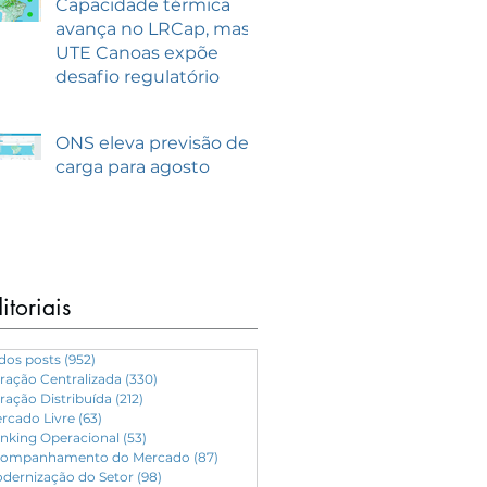
Capacidade térmica
avança no LRCap, mas
UTE Canoas expõe
desafio regulatório
ONS eleva previsão de
carga para agosto
itoriais
dos posts
(952)
952 posts
ração Centralizada
(330)
330 posts
ração Distribuída
(212)
212 posts
rcado Livre
(63)
63 posts
nking Operacional
(53)
53 posts
ompanhamento do Mercado
(87)
87 posts
dernização do Setor
(98)
98 posts