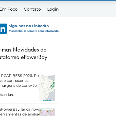
 Em Foco
Contato
Login
m Foco
Contato
Login
Siga-nos no LinkedIn
Mantenha-se sempre bem informado
timas Novidades da
ataforma ePowerBay
LRCAP BESS 2026: Por
que conhecer as
margens de conexão de
cada subestação pode
26 de jun.
definir o sucesso do
seu projeto
ePowerBay lança novas
ferramentas de análise