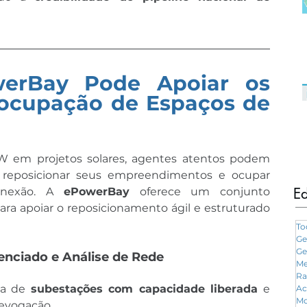
rBay Pode Apoiar os 
ocupação de Espaços de 
em projetos solares, agentes atentos podem 
reposicionar seus empreendimentos e ocupar 
Ed
onexão. A 
ePowerBay
 oferece um conjunto 
ra apoiar o reposicionamento ágil e estruturado 
To
Ge
Ge
nciado e Análise de Rede
Me
Ra
ta de 
subestações com capacidade liberada
 e 
Ac
Mo
revogação.