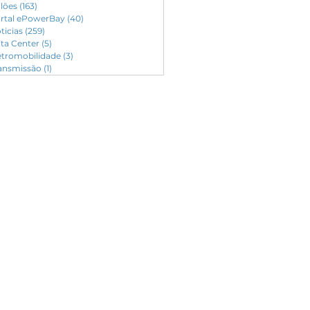
ilões
(163)
163 posts
rtal ePowerBay
(40)
40 posts
ticias
(259)
259 posts
ta Center
(5)
5 posts
etromobilidade
(3)
3 posts
ansmissão
(1)
1 post