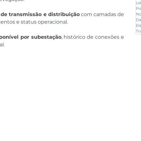
Le
Po
 de transmissão e distribuição
 com camadas de 
No
Da
mentos e status operacional.
El
Tr
ponível por subestação
, histórico de conexões e 
l.