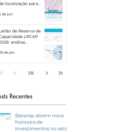
de localização para
Eletropostos e Geração
5 de jun.
Distribuída
Leilão de Reserva de
Capacidade LRCAP
2026: análise
estratégica e como se
26 de jan.
preparar com
inteligência de
mercado
1
/
8
osts Recentes
Baterias abrem nova
fronteira de
investimentos no setor