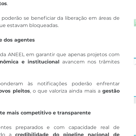
tos
.
poderão se beneficiar da liberação em áreas de 
 que estavam bloqueadas.
de dos agentes
A decisão reforça o papel da ANEEL em garantir que apenas projetos com 
onômica e institucional
 avancem nos trâmites 
Agentes que não responderam às notificações poderão enfrentar 
ovos pleitos
, o que valoriza ainda mais a 
gestão 
te mais competitivo e transparente
ntes preparados e com capacidade real de 
ndo a 
credibilidade do pipeline nacional de 