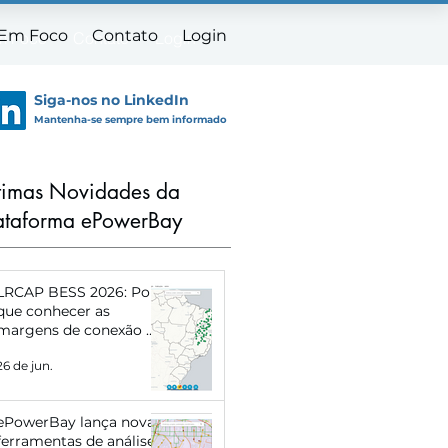
 Em Foco
Contato
Login
m Foco
Contato
Login
Siga-nos no LinkedIn
Mantenha-se sempre bem informado
timas Novidades da
ataforma ePowerBay
LRCAP BESS 2026: Por
que conhecer as
margens de conexão de
cada subestação pode
26 de jun.
definir o sucesso do
seu projeto
ePowerBay lança novas
ferramentas de análise