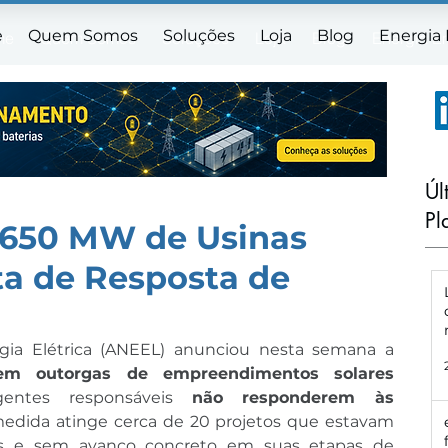
e
Quem Somos
Soluções
Loja
Blog
Energia
me
Quem Somos
Soluções
Loja
Blog
Energia E
Úl
Pl
650 MW de Usinas
ta de Resposta de
A Agência Nacional de Energia Elétrica (ANEEL) anunciou nesta semana a 
 outorgas de empreendimentos solares 
entes responsáveis 
não responderem às 
medida atinge cerca de 20 projetos que estavam 
as e sem avanço concreto em suas etapas de 