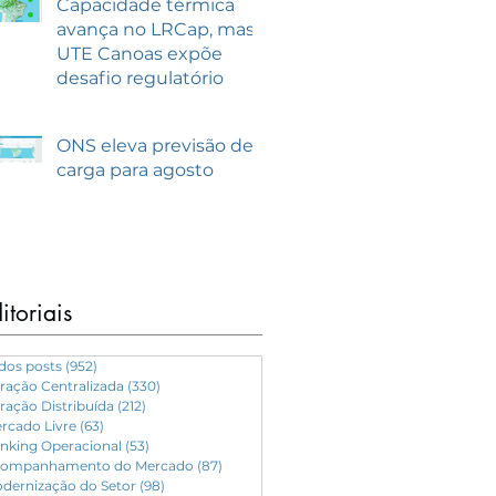
Capacidade térmica
avança no LRCap, mas
UTE Canoas expõe
desafio regulatório
ONS eleva previsão de
carga para agosto
itoriais
dos posts
(952)
952 posts
ração Centralizada
(330)
330 posts
ração Distribuída
(212)
212 posts
rcado Livre
(63)
63 posts
nking Operacional
(53)
53 posts
ompanhamento do Mercado
(87)
87 posts
dernização do Setor
(98)
98 posts