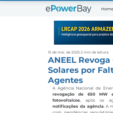
Hom
Ho
15 de mai. de 2025
2 min de leitura
ANEEL Revoga 
Solares por Fal
Agentes
revogação de 650 MW em
fotovoltaicos
, após os ag
notificações da agência
. A 
com pendências regulatóri