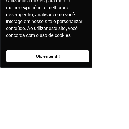
Utilizamos cookies para oferecer
melhor experiência, melhorar o
desempenho, analisar como você
interage em nosso site e personalizar
conteúdo. Ao utilizar este site, você
concorda com o uso de cookies.
Captura de Tela da Ferramenta de 
Ok, entendi!
Análise de Projetos da Plataforma 
ePowerBay
Planejamento 
integrado como 
condição para a 
sustentabilidade do 
crescimento