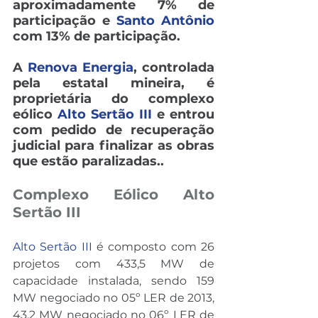
aproximadamente 7% de 
participação e 
Santo Antônio
com 13% de participação.
A 
Renova Energia
, controlada 
pela estatal mineira, é 
proprietária do complexo 
eólico 
Alto Sertão III
 e entrou 
com pedido de recuperação 
judicial para finalizar as obras 
que estão paralizadas.. 
Complexo Eólico Alto 
Sertão III
Alto Sertão III
 é composto com 26 
projetos com 433,5 MW de 
capacidade instalada, sendo 159 
MW negociado no 05º LER de 2013, 
43,2 MW negociado no 06º LER de 