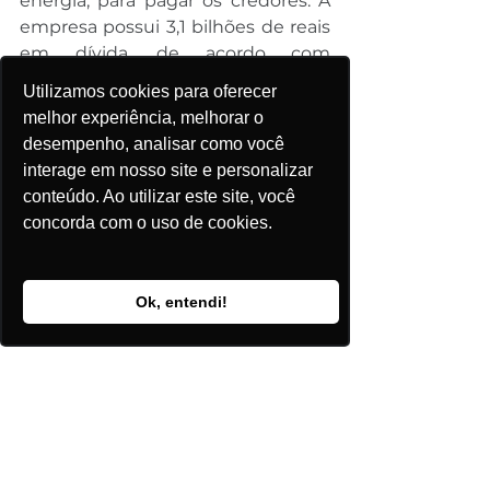
energia, para pagar os credores. A 
empresa possui 3,1 bilhões de reais 
em dívida, de acordo com 
comunicado divulgado pela 
Utilizamos cookies para oferecer
empresa e noticiado pela Reuters.
melhor experiência, melhorar o
#Energiaeólica
#renovaenergia
desempenho, analisar como você
Geração Centralizada
interage em nosso site e personalizar
Acompanhamento do Mercado
conteúdo. Ao utilizar este site, você
concorda com o uso de cookies.
Ok, entendi!
Comentários
Escreva um comentário