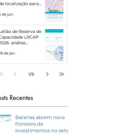
de localização para
Eletropostos e Geração
5 de jun.
Distribuída
Leilão de Reserva de
Capacidade LRCAP
2026: análise
estratégica e como se
26 de jan.
preparar com
inteligência de
mercado
1
/
8
osts Recentes
Baterias abrem nova
fronteira de
investimentos no setor