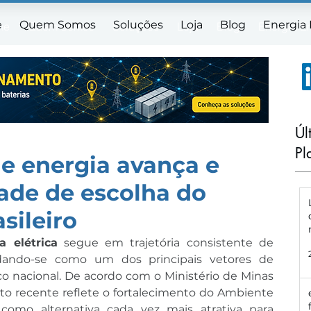
e
Quem Somos
Soluções
Loja
Blog
Energia
me
Quem Somos
Soluções
Loja
Blog
Energia E
Úl
Pl
de energia avança e
dade de escolha do
sileiro
a elétrica
 segue em trajetória consistente de 
idando-se como um dos principais vetores de 
co nacional. De acordo com o Ministério de Minas 
to recente reflete o fortalecimento do Ambiente 
como alternativa cada vez mais atrativa para 