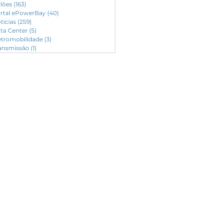
ilões
(163)
163 posts
rtal ePowerBay
(40)
40 posts
ticias
(259)
259 posts
ta Center
(5)
5 posts
etromobilidade
(3)
3 posts
ansmissão
(1)
1 post