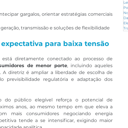
Le
Po
No
ntecipar gargalos, orientar estratégias comerciais 
Da
El
eração, transmissão e soluções de flexibilidade
Tr
 expectativa para baixa tensão
O avanço do mercado livre está diretamente conectado ao processo de 
nsumidores de menor porte
, incluindo aqueles 
A diretriz é ampliar a liberdade de escolha de 
o previsibilidade regulatória e adaptação dos 
 do público elegível reforça o potencial de 
óximos anos, ao mesmo tempo em que eleva a 
om mais consumidores negociando energia 
titiva tende a se intensificar, exigindo maior 
pacidade analítica.