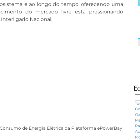
bsistema e ao longo do tempo, oferecendo uma 
cimento do mercado livre está pressionando 
Interligado Nacional.
Ed
To
Ge
Ge
Me
Ra
 Consumo de Energia Elétrica da Plataforma ePowerBay
Ac
Mo