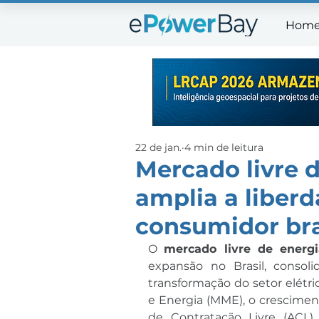
Hom
Ho
22 de jan.
4 min de leitura
Mercado livre 
amplia a liber
consumidor bra
O 
mercado livre de energi
expansão no Brasil, consol
transformação do setor elétri
e Energia (MME), o crescimen
de Contratação Livre (ACL) 