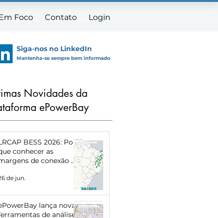
 Em Foco
Contato
Login
m Foco
Contato
Login
Siga-nos no LinkedIn
Mantenha-se sempre bem informado
timas Novidades da
ataforma ePowerBay
LRCAP BESS 2026: Por
que conhecer as
margens de conexão de
cada subestação pode
26 de jun.
definir o sucesso do
seu projeto
ePowerBay lança novas
ferramentas de análise