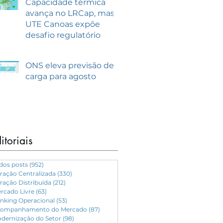
Capacidade térmica
avança no LRCap, mas
UTE Canoas expõe
desafio regulatório
ONS eleva previsão de
carga para agosto
itoriais
dos posts
(952)
952 posts
ração Centralizada
(330)
330 posts
ração Distribuída
(212)
212 posts
rcado Livre
(63)
63 posts
nking Operacional
(53)
53 posts
ompanhamento do Mercado
(87)
87 posts
dernização do Setor
(98)
98 posts