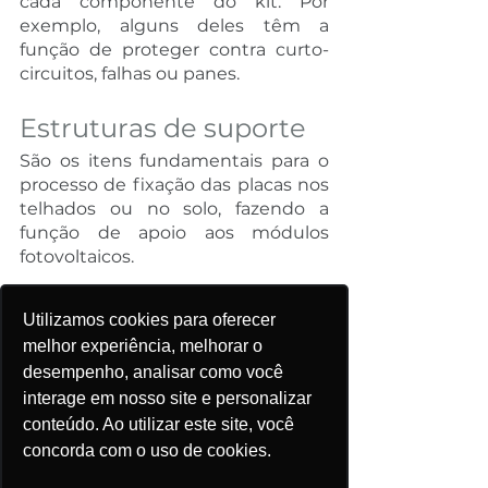
cada componente do kit. Por 
exemplo, alguns deles têm a 
função de proteger contra curto-
circuitos, falhas ou panes. 
Estruturas de suporte 
São os itens fundamentais para o 
processo de fixação das placas nos 
telhados ou no solo, fazendo a 
função de apoio aos módulos 
fotovoltaicos.
E o melhor, para ter um 
Utilizamos cookies para oferecer
acompanhamento do seu sistema 
melhor experiência, melhorar o
solar e acesso aos resultados de 
desempenho, analisar como você
forma rápida e prática, nós 
interage em nosso site e personalizar
podemos te ajudar. Ative as nossas 
conteúdo. Ao utilizar este site, você
notificações 
nas redes sociais
 e 
fale 
agora
 mesmo com um dos nossos 
concorda com o uso de cookies.
especialistas.