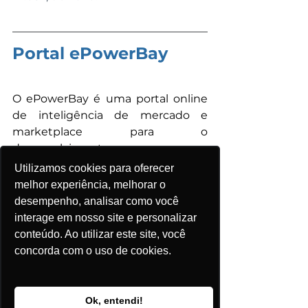
Portal ePowerBay
O ePowerBay é uma portal online 
de inteligência de mercado e 
marketplace para o 
desenvolvimento e 
comercialização de projetos de 
Utilizamos cookies para oferecer
Energias Renováveis no Brasil, 
melhor experiência, melhorar o
proporcionando o acesso rápido e 
desempenho, analisar como você
confiável à diversas informações, 
interage em nosso site e personalizar
através de modernas ferramentas 
conteúdo. Ao utilizar este site, você
de consulta e análise do mercado 
concorda com o uso de cookies.
de geração de energia centralizada 
e  distribuída. 
Ok, entendi!