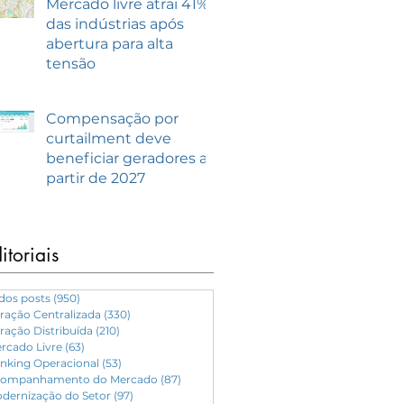
Mercado livre atrai 41%
das indústrias após
abertura para alta
tensão
Compensação por
curtailment deve
beneficiar geradores a
partir de 2027
itoriais
dos posts
(950)
950 posts
ração Centralizada
(330)
330 posts
ração Distribuída
(210)
210 posts
rcado Livre
(63)
63 posts
nking Operacional
(53)
53 posts
ompanhamento do Mercado
(87)
87 posts
dernização do Setor
(97)
97 posts