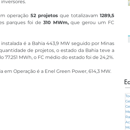
inversores.
m operação 
52 projetos
 que totalizavam 
1289,5 
es parques foi de 
310 MWm,
 que gerou um FC 
instalada é a Bahia 443,9 MW seguido por Minas 
quantidade de projetos, o estado da Bahia teve a 
o 77.251 MWh, o FC médio do estado foi de 24,2%.
a em Operação é a Enel Green Power, 614,3 MW.
Ed
To
Ge
Ge
Me
Ra
Ac
Mo