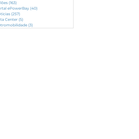
ilões
(163)
163 posts
rtal ePowerBay
(40)
40 posts
ticias
(257)
257 posts
ta Center
(5)
5 posts
etromobilidade
(3)
3 posts