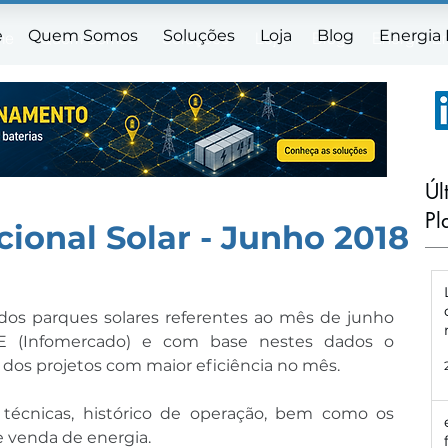
e
Quem Somos
Soluções
Loja
Blog
Energia
me
Quem Somos
Soluções
Loja
Blog
Energia E
Úl
Pl
ional Solar - Junho 2018
dos parques solares referentes ao mês de junho 
foram publicadas pela CCEE (Infomercado) e com base nestes dados o 
g dos projetos com maior eficiência no mês.
técnicas, histórico de operação, bem como os 
e venda de energia.