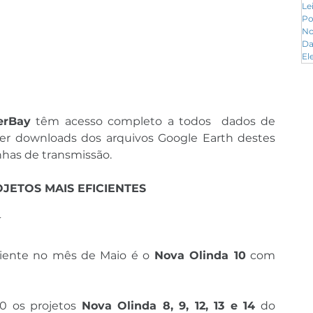
Le
Po
No
Da
El
erBay
 têm acesso completo a todos  dados de 
er downloads dos arquivos Google Earth destes 
nhas de transmissão.
OJETOS MAIS EFICIENTES
í
ciente no mês de Maio é o 
Nova Olinda 10
 com 
 os projetos 
Nova Olinda 8, 9, 12, 13 e 14
 do 