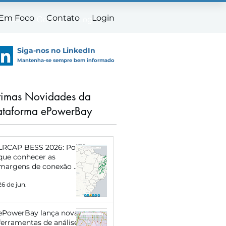
 Em Foco
Contato
Login
m Foco
Contato
Login
Siga-nos no LinkedIn
Mantenha-se sempre bem informado
timas Novidades da
ataforma ePowerBay
LRCAP BESS 2026: Por
que conhecer as
margens de conexão de
cada subestação pode
26 de jun.
definir o sucesso do
seu projeto
ePowerBay lança novas
ferramentas de análise