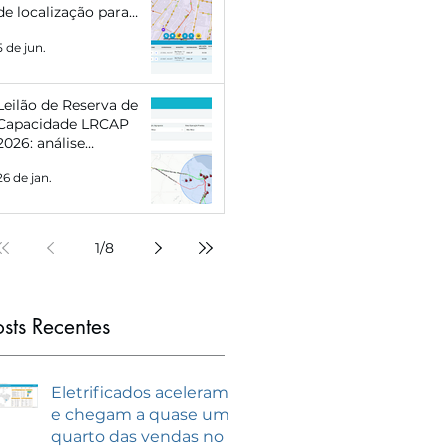
de localização para
Eletropostos e Geração
5 de jun.
Distribuída
Leilão de Reserva de
Capacidade LRCAP
2026: análise
estratégica e como se
26 de jan.
preparar com
inteligência de
mercado
1
/
8
osts Recentes
Eletrificados aceleram
e chegam a quase um
quarto das vendas no