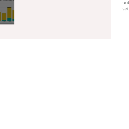
ou
se
nto
Agosto