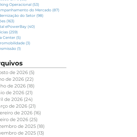
king Operacional
(53)
53 posts
mpanhamento do Mercado
(87)
87 posts
ernização do Setor
(98)
98 posts
lões
(163)
163 posts
tal ePowerBay
(40)
40 posts
icias
(259)
259 posts
a Center
(5)
5 posts
tromobilidade
(3)
3 posts
nsmissão
(1)
1 post
rquivos
osto de 2026
(5)
5 posts
lho de 2026
(22)
22 posts
nho de 2026
(18)
18 posts
io de 2026
(21)
21 posts
il de 2026
(24)
24 posts
rço de 2026
(21)
21 posts
ereiro de 2026
(16)
16 posts
eiro de 2026
(25)
25 posts
zembro de 2025
(18)
18 posts
vembro de 2025
(13)
13 posts