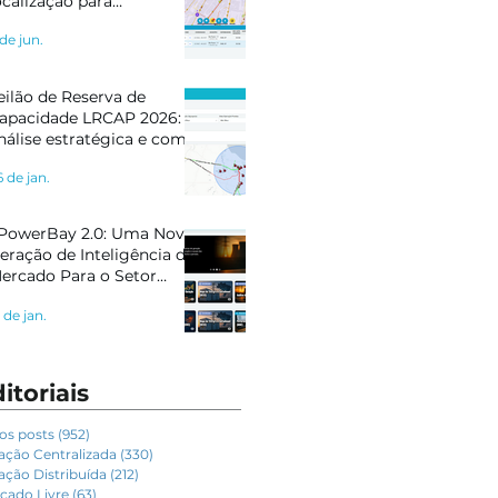
ocalização para
letropostos e Geração
 de jun.
istribuída
eilão de Reserva de
apacidade LRCAP 2026:
nálise estratégica e como
e preparar com
6 de jan.
nteligência de mercado
PowerBay 2.0: Uma Nova
eração de Inteligência de
ercado Para o Setor
létrico
 de jan.
itoriais
os posts
(952)
952 posts
ação Centralizada
(330)
330 posts
ação Distribuída
(212)
212 posts
cado Livre
(63)
63 posts