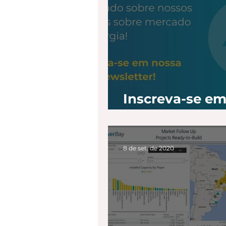
Inscreva-se e
nossa Newslett
8 de set. de 2020