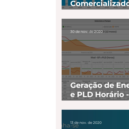
Comercializad
de Energia - Abril
2021
30 de nov. de 2020
Geração de En
e PLD Horário -
SAZONALIZAÇ
MODULAÇÃO
13 de nov. de 2020