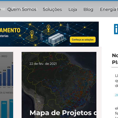
me
Quem Somos
Soluções
Loja
Blog
Energia 
e
Quem Somos
Soluções
Loja
Blog
Energia
No
Pl
22 de fev. de 2021
L
q
d
s
2
s
e
Mapa de Projetos de
f