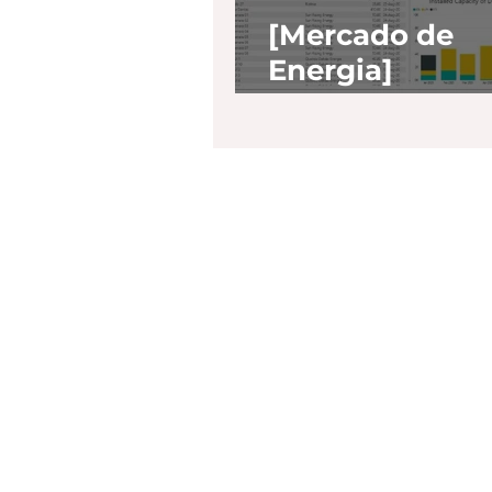
[Mercado de
Energia]
Acompanhame
de Mercado - 
2020