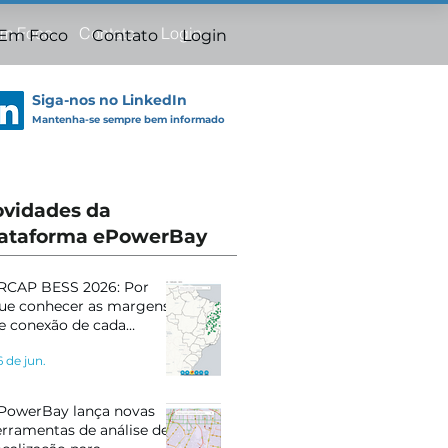
Em Foco
Contato
Login
 Em Foco
Contato
Login
Siga-nos no LinkedIn
Mantenha-se sempre bem informado
vidades da
ataforma ePowerBay
RCAP BESS 2026: Por
ue conhecer as margens
e conexão de cada
ubestação pode definir o
6 de jun.
ucesso do seu projeto
PowerBay lança novas
erramentas de análise de