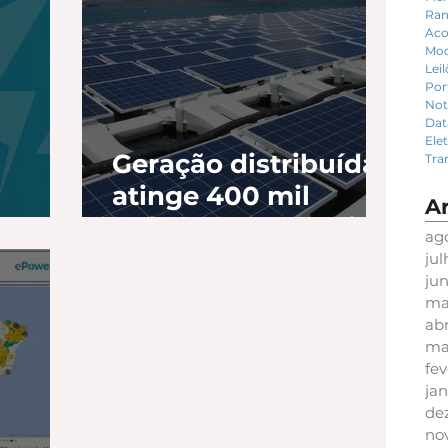
Ran
Aco
Mod
Lei
Por
Not
Dat
Ele
Geração distribuída
Tra
m
atinge 400 mil
A
er!
unidades no Brasil
ag
ju
ju
ma
abr
ma
fev
jan
de
no