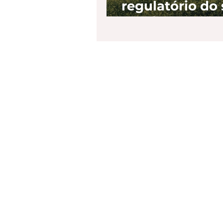
regulatório do 
elétrico é apr
na Comissão d
Infraestrutura