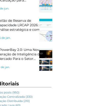
ocalização para
letropostos e Geração
 de jun.
istribuída
eilão de Reserva de
apacidade LRCAP 2026:
nálise estratégica e como
e preparar com
6 de jan.
nteligência de mercado
PowerBay 2.0: Uma Nova
eração de Inteligência de
ercado Para o Setor
létrico
 de jan.
itoriais
os posts
(950)
950 posts
ação Centralizada
(330)
330 posts
ação Distribuída
(210)
210 posts
cado Livre
(63)
63 posts