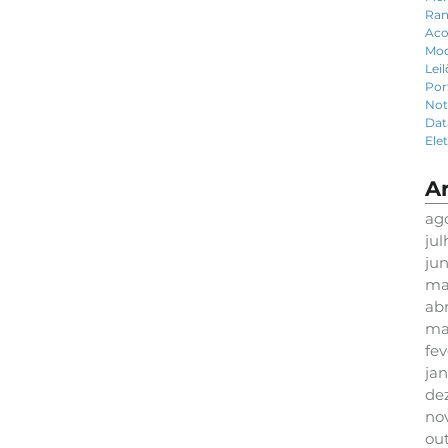
Ran
Aco
Mod
Lei
Por
Not
Dat
Ele
A
ag
ju
ju
ma
abr
ma
fev
jan
de
no
ou