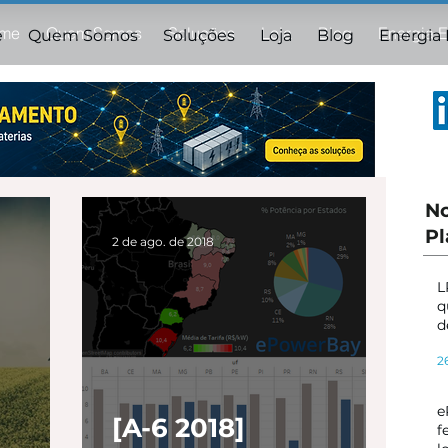
me
Quem Somos
Soluções
Loja
Blog
Energia 
e
Quem Somos
Soluções
Loja
Blog
Energia
No
Pl
2 de ago. de 2018
L
q
d
s
2
s
e
[A-6 2018]
f