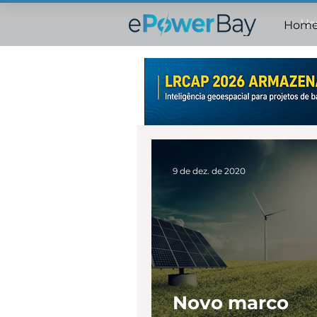
Ho
Hom
9 de dez. de 2020
Novo marco