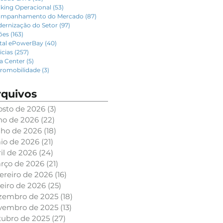
king Operacional
(53)
53 posts
mpanhamento do Mercado
(87)
87 posts
ernização do Setor
(97)
97 posts
lões
(163)
163 posts
tal ePowerBay
(40)
40 posts
icias
(257)
257 posts
a Center
(5)
5 posts
tromobilidade
(3)
3 posts
rquivos
osto de 2026
(3)
3 posts
lho de 2026
(22)
22 posts
nho de 2026
(18)
18 posts
io de 2026
(21)
21 posts
il de 2026
(24)
24 posts
rço de 2026
(21)
21 posts
ereiro de 2026
(16)
16 posts
eiro de 2026
(25)
25 posts
zembro de 2025
(18)
18 posts
vembro de 2025
(13)
13 posts
tubro de 2025
(27)
27 posts