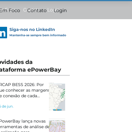
Em Foco
Contato
Login
 Em Foco
Contato
Login
Siga-nos no LinkedIn
Mantenha-se sempre bem informado
vidades da
ataforma ePowerBay
RCAP BESS 2026: Por
ue conhecer as margens
e conexão de cada
ubestação pode definir o
6 de jun.
ucesso do seu projeto
PowerBay lança novas
erramentas de análise de