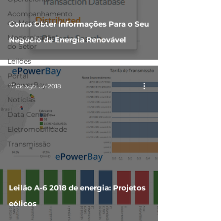
Acompanhamento
do Mercado
Como Obter Informações Para o Seu
Modernização
Negócio de Energia Renovável
do Setor
Leilões
Portal
ePowerBay
17 de ago. de 2018
Noticias
Data Center
Eletromobilidade
Transmissão
Leilão A-6 2018 de energia: Projetos
eólicos