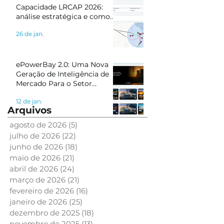
Capacidade LRCAP 2026:
análise estratégica e como
se preparar com inteligência
26 de jan.
de mercado
ePowerBay 2.0: Uma Nova
Geração de Inteligência de
Mercado Para o Setor
Elétrico
12 de jan.
Arquivos
agosto de 2026
(5)
5 posts
julho de 2026
(22)
22 posts
junho de 2026
(18)
18 posts
maio de 2026
(21)
21 posts
abril de 2026
(24)
24 posts
março de 2026
(21)
21 posts
fevereiro de 2026
(16)
16 posts
janeiro de 2026
(25)
25 posts
dezembro de 2025
(18)
18 posts
novembro de 2025
(13)
13 posts