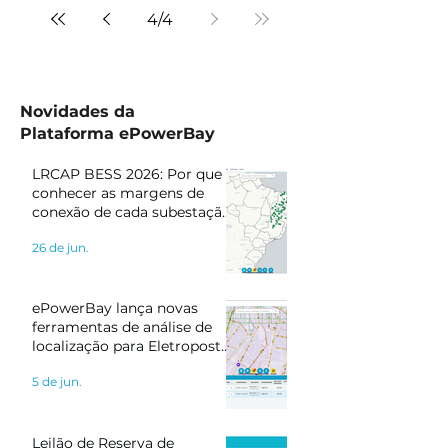
4
/
4
Novidades da
Plataforma ePowerBay
LRCAP BESS 2026: Por que
conhecer as margens de
conexão de cada subestação
pode definir o sucesso do
26 de jun.
seu projeto
ePowerBay lança novas
ferramentas de análise de
localização para Eletropostos
e Geração Distribuída
5 de jun.
Leilão de Reserva de