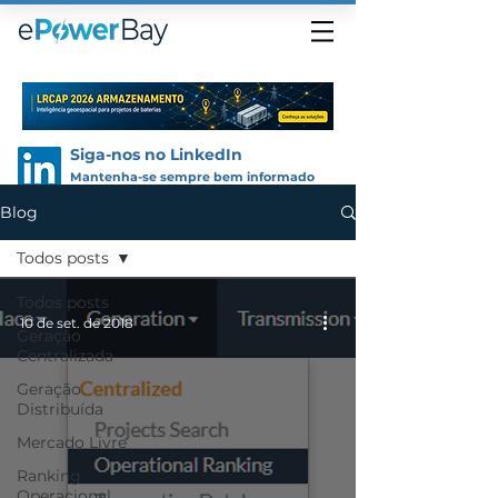
Siga-nos no LinkedIn
Mantenha-se sempre bem informado
Blog
Todos posts
Todos posts
10 de set. de 2018
Geração
Centralizada
Geração
Distribuída
Mercado Livre
Ranking
Operacional