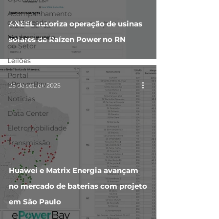
Acompanhamento
do Mercado
ANEEL autoriza operação de usinas
Modernização
solares da Raízen Power no RN
do Setor
Leilões
Portal
ePowerBay
25 de set. de 2025
Noticias
Data Center
Eletromobilidade
Transmissão
Huawei e Matrix Energia avançam
no mercado de baterias com projeto
em São Paulo