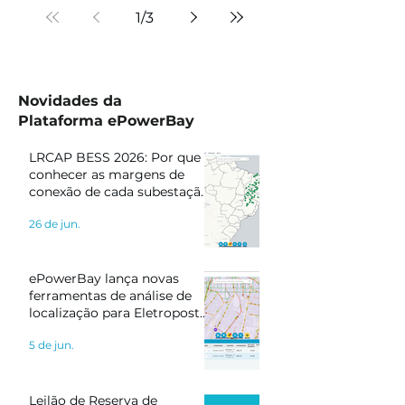
1
/
3
Novidades da
Plataforma ePowerBay
LRCAP BESS 2026: Por que
conhecer as margens de
conexão de cada subestação
pode definir o sucesso do
26 de jun.
seu projeto
ePowerBay lança novas
ferramentas de análise de
localização para Eletropostos
e Geração Distribuída
5 de jun.
Leilão de Reserva de