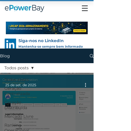
Siga-nos no LinkedIn
Mantenha-se sempre bem informado
Blog
Todos posts
Todos posts
25 de set. de 2025
Geração
Centralizada
Geração
Distribuída
Mercado Livre
Ranking
Operacional