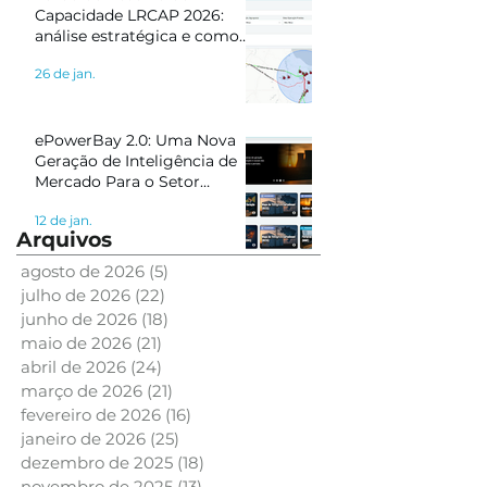
Capacidade LRCAP 2026:
análise estratégica e como
se preparar com inteligência
26 de jan.
de mercado
ePowerBay 2.0: Uma Nova
Geração de Inteligência de
Mercado Para o Setor
Elétrico
12 de jan.
Arquivos
agosto de 2026
(5)
5 posts
julho de 2026
(22)
22 posts
junho de 2026
(18)
18 posts
maio de 2026
(21)
21 posts
abril de 2026
(24)
24 posts
março de 2026
(21)
21 posts
fevereiro de 2026
(16)
16 posts
janeiro de 2026
(25)
25 posts
dezembro de 2025
(18)
18 posts
novembro de 2025
(13)
13 posts