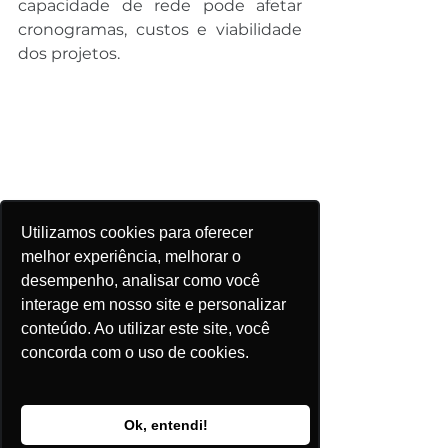
capacidade de rede pode afetar 
cronogramas, custos e viabilidade 
dos projetos.
Utilizamos cookies para oferecer
Captura de Tela da Fila de Acesso à 
melhor experiência, melhorar o
Rede da Plataforma ePowerBay
desempenho, analisar como você
interage em nosso site e personalizar
conteúdo. Ao utilizar este site, você
Inteligência artificial 
concorda com o uso de cookies.
acelera nova fronteira 
de investimentos
Ok, entendi!