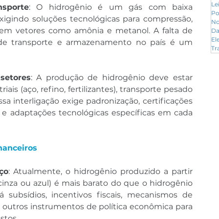
Le
sporte
: O hidrogênio é um gás com baixa 
Po
xigindo soluções tecnológicas para compressão, 
No
 em vetores como amônia e metanol. A falta de 
Da
El
 de transporte e armazenamento no país é um 
Tr
setores
: A produção de hidrogênio deve estar 
iais (aço, refino, fertilizantes), transporte pesado 
sa interligação exige padronização, certificações 
e adaptações tecnológicas específicas em cada 
nanceiros
ço
: Atualmente, o hidrogênio produzido a partir 
cinza ou azul) é mais barato do que o hidrogênio 
rá subsídios, incentivos fiscais, mecanismos de 
 outros instrumentos de política econômica para 
stos.