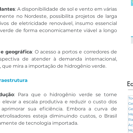
dantes
: A disponibilidade de sol e vento em várias 
mente no Nordeste, possibilita projetos de larga 
vos de eletricidade renovável, insumo essencial 
 verde de forma economicamente viável a longo 
 e geográfica
: O acesso a portos e corredores de 
rspectiva de atender à demanda internacional, 
, que mira a importação de hidrogênio verde.
fraestrutura
Ed
dução
: Para que o hidrogênio verde se torne 
To
 elevar a escala produtiva e reduzir o custo dos 
Ge
e aprimorar sua eficiência. Embora a curva de 
Ge
Me
trolisadores esteja diminuindo custos, o Brasil 
Ra
amente de tecnologia importada.
Ac
Mo