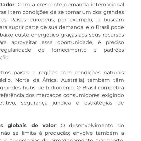
rtador
: Com a crescente demanda internacional 
rasil tem condições de se tornar um dos grandes 
es. Países europeus, por exemplo, já buscam 
para suprir parte de sua demanda, e o Brasil pode 
baixo custo energético graças aos seus recursos 
ara aproveitar essa oportunidade, é preciso 
 regularidade de fornecimento e padrões 
ção.
utros países e regiões com condições naturais 
dio, Norte da África, Austrália) também têm 
randes hubs de hidrogênio. O Brasil competirá 
referência dos mercados consumidores, exigindo 
titivo, segurança jurídica e estratégias de 
s globais de valor
: O desenvolvimento do 
não se limita à produção; envolve também a 
es, tecnologias de armazenamento, transporte, 