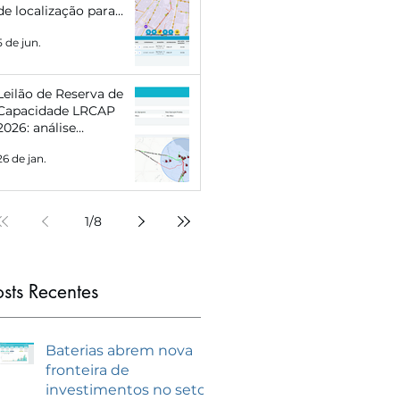
de localização para
Eletropostos e Geração
5 de jun.
Distribuída
Leilão de Reserva de
Capacidade LRCAP
2026: análise
estratégica e como se
26 de jan.
preparar com
inteligência de
mercado
1
/
8
osts Recentes
Baterias abrem nova
fronteira de
investimentos no setor