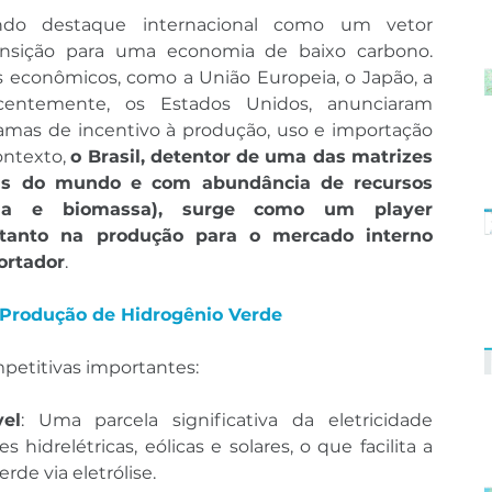
do destaque internacional como um vetor 
ansição para uma economia de baixo carbono. 
s econômicos, como a União Europeia, o Japão, a 
centemente, os Estados Unidos, anunciaram 
ramas de incentivo à produção, uso e importação 
ntexto, 
o Brasil, detentor de uma das matrizes 
eis do mundo e com abundância de recursos 
gua e biomassa), surge como um player 
 tanto na produção para o mercado interno 
ortador
.
a Produção de Hidrogênio Verde
petitivas importantes:
vel
: Uma parcela significativa da eletricidade 
 hidrelétricas, eólicas e solares, o que facilita a 
de via eletrólise.