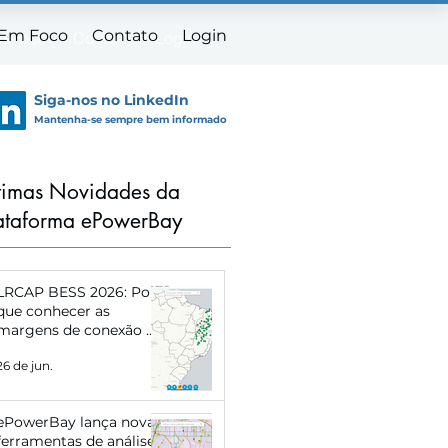
 Em Foco
Contato
Login
m Foco
Contato
Login
Siga-nos no LinkedIn
Mantenha-se sempre bem informado
timas Novidades da
ataforma ePowerBay
LRCAP BESS 2026: Por
que conhecer as
margens de conexão de
cada subestação pode
26 de jun.
definir o sucesso do
seu projeto
ePowerBay lança novas
ferramentas de análise