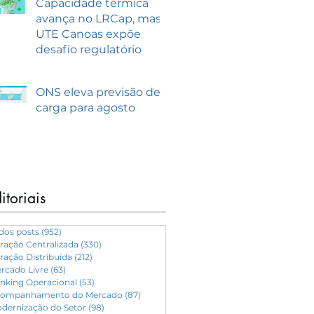
Capacidade térmica
avança no LRCap, mas
UTE Canoas expõe
desafio regulatório
ONS eleva previsão de
carga para agosto
itoriais
dos posts
(952)
952 posts
ração Centralizada
(330)
330 posts
ração Distribuída
(212)
212 posts
rcado Livre
(63)
63 posts
nking Operacional
(53)
53 posts
ompanhamento do Mercado
(87)
87 posts
dernização do Setor
(98)
98 posts