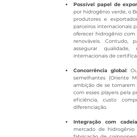
Possível papel de expo
por hidrogênio verde, o B
produtores e exportador
parceiros internacionais 
oferecer hidrogênio com 
renováveis. Contudo, p
assegurar qualidade,
internacionais de certifica
Concorrência global
: O
semelhantes (Oriente Mé
ambição de se tornarem g
com esses players pela p
eficiência, custo compe
diferenciação.
Integração com cadeia
mercado de hidrogênio 
fabricação de component