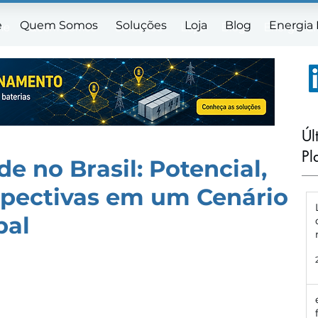
e
Quem Somos
Soluções
Loja
Blog
Energia
me
Quem Somos
Soluções
Loja
Blog
Energia E
Úl
Pl
e no Brasil: Potencial,
spectivas em um Cenário
bal