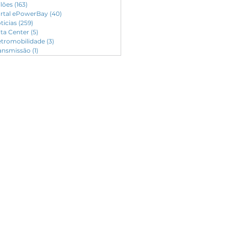
ilões
(163)
163 posts
rtal ePowerBay
(40)
40 posts
ticias
(259)
259 posts
ta Center
(5)
5 posts
etromobilidade
(3)
3 posts
ansmissão
(1)
1 post