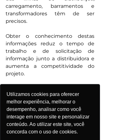
carregamento, barramentos e 
transformadores têm de ser 
precisos. 
Obter o conhecimento destas 
informações reduz o tempo de 
trabalho e de solicitação de 
informação junto a distribuidora e 
aumenta a competitividade do 
projeto.
O desenvolvimento destas 
Utilizamos cookies para oferecer
ferramentas buscam auxiliar os 
melhor experiência, melhorar o
players a mitigar os riscos e 
desempenho, analisar como você
realizar análises preliminares 
interage em nosso site e personalizar
para auxiliar na tomada de 
conteúdo. Ao utilizar este site, você
decisão.
 Acompanhamos os 
concorda com o uso de cookies.
aspectos técnicos e regulatórios 