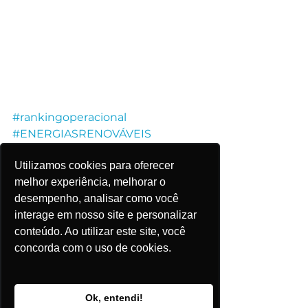
#rankingoperacional
#ENERGIASRENOVÁVEIS
#Energiaeólica
#EnergiaSolar
Utilizamos cookies para oferecer
melhor experiência, melhorar o
#energiasolarfotovoltaica
desempenho, analisar como você
#eólica
#energiarenovavel
interage em nosso site e personalizar
#sustentabilidade
conteúdo. Ao utilizar este site, você
#enercomenergiasrenovaveis
concorda com o uso de cookies.
#setoreletrico
Modernização do Setor
Ok, entendi!