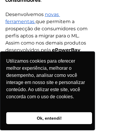
consumidores
.
Desenvolvemos
novas 
ferramentas
que permitem a 
prospecção de consumidores com 
perfis aptos a migrar para o ML. 
Assim como nos demais produtos 
desenvolvidos pela 
ePowerBay
, 
nosso objetivo com a esta nova 
Utilizamos cookies para oferecer
solução é entregar aos nossos 
melhor experiência, melhorar o
clientes uma ferramenta que 
desempenho, analisar como você
integre as informações de 
interage em nosso site e personalizar
mercado e traga respostas mais 
conteúdo. Ao utilizar este site, você
ágeis para as tomadas de decisão.
concorda com o uso de cookies.
Ok, entendi!