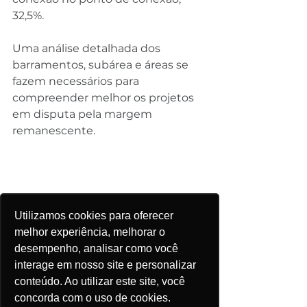
32,5%.
Uma análise detalhada dos 
barramentos, subárea e áreas se 
fazem necessários para 
compreender melhor os projetos 
em disputa pela margem 
remanescente.
Entretanto, os projetos que 
Utilizamos cookies para oferecer
solicitaram conexão na SE 
melhor experiência, melhorar o
Ourolândia II 230 kV competem 
desempenho, analisar como você
pela mesma margem com a SE 
interage em nosso site e personalizar
Irecê 138/230 kV. A margem total é 
conteúdo. Ao utilizar este site, você
de 125 MW nas subáreas e área.
concorda com o uso de cookies.