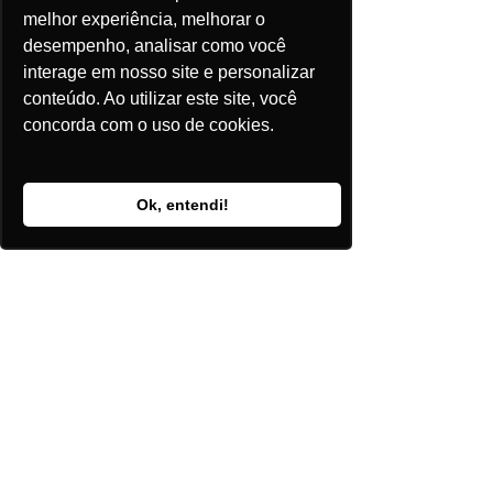
tarde, o GST.
melhor experiência, melhorar o
desempenho, analisar como você
interage em nosso site e personalizar
conteúdo. Ao utilizar este site, você
concorda com o uso de cookies.
Ok, entendi!
Comentários
Escreva um comentário
Posts Recentes
Baterias abrem nova fronteira
de investimentos no setor