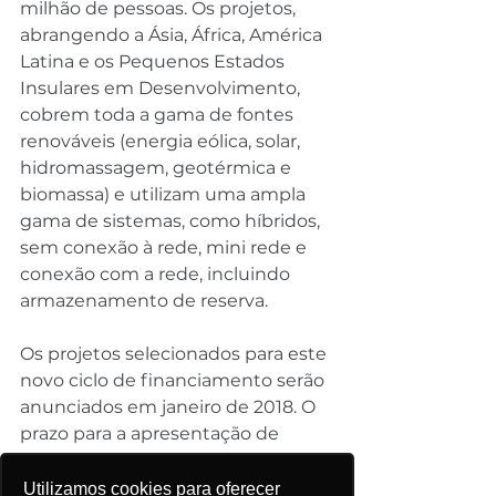
milhão de pessoas. Os projetos, 
abrangendo a Ásia, África, América 
Latina e os Pequenos Estados 
Insulares em Desenvolvimento, 
cobrem toda a gama de fontes 
renováveis ​​(energia eólica, solar, 
hidromassagem, geotérmica e 
biomassa) e utilizam uma ampla 
gama de sistemas, como híbridos, 
sem conexão à rede, mini rede e 
conexão com a rede, incluindo 
armazenamento de reserva.
Os projetos selecionados para este 
novo ciclo de financiamento serão 
anunciados em janeiro de 2018. O 
prazo para a apresentação de 
pedidos no sexto ciclo termina em 
15 de fevereiro de 2018 às 5:00 da 
Utilizamos cookies para oferecer