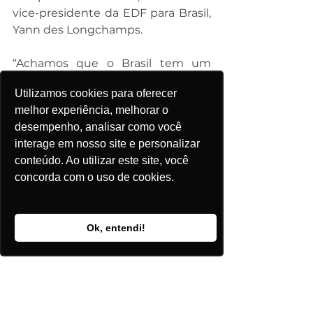
vice-presidente da EDF para Brasil, 
Yann des Longchamps.
“Achamos que o Brasil tem um 
grande mercado e a economia está 
Utilizamos cookies para oferecer
crescendo de novo, e o 
melhor experiência, melhorar o
crescimento deve puxar o 
desempenho, analisar como você
consumo. É um país com 
interage em nosso site e personalizar
potencialidades”, destacou.
conteúdo. Ao utilizar este site, você
concorda com o uso de cookies.
Ok, entendi!
Comentários