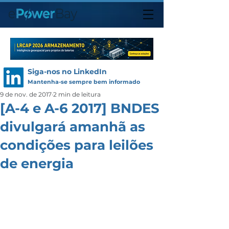
Siga-nos no LinkedIn
Mantenha-se sempre bem informado
9 de nov. de 2017
2 min de leitura
[A-4 e A-6 2017] BNDES
divulgará amanhã as
condições para leilões
de energia