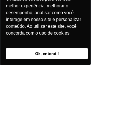
melhor experiência, melhorar o
Comentários
desempenho, analisar como você
interage em nosso site e personalizar
conteúdo. Ao utilizar este site, você
concorda com o uso de cookies.
Escreva um comentário
Ok, entendi!
Posts Recentes
Baterias abrem nova fronteira
de investimentos no setor
elétrico
Axia reforça rede com nova
onda de investimentos em
transmissão