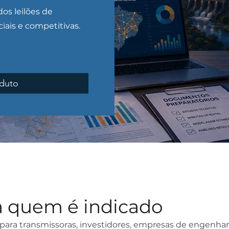
os leilões de
iais e competitivas.
oduto
a quem é indicado
para transmissoras, investidores, empresas de engenhari