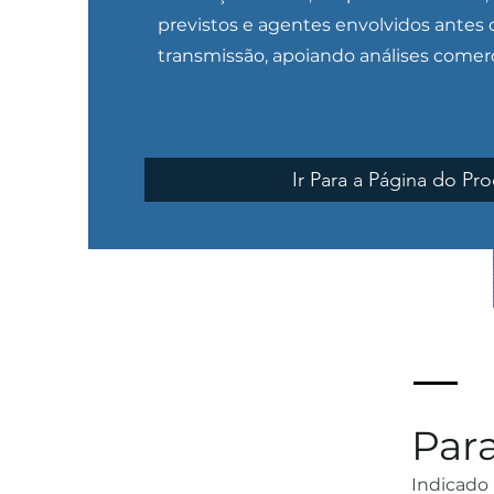
previstos e agentes envolvidos antes d
transmissão, apoiando análises comerc
Ir Para a Página do Pr
Par
Indicado 