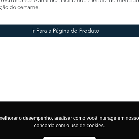
 estruturada e analítica, facilitando a leitura do mercad
ação do certame.
Ir Para a Página do Produto
siga em nossas redes sociais e mantenha-se atualizado 
as últimas novidades sobre o Mercado de Energia!
melhorar o desempenho, analisar como você interage em nosso sit
concorda com o uso de cookies.
Nossa Política de Privacidade