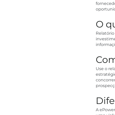
fornecedo
oportunid
O q
Relatóri
investime
informaçõ
Com
Use o rel
estratég
concorren
prospecç
Dif
A ePower