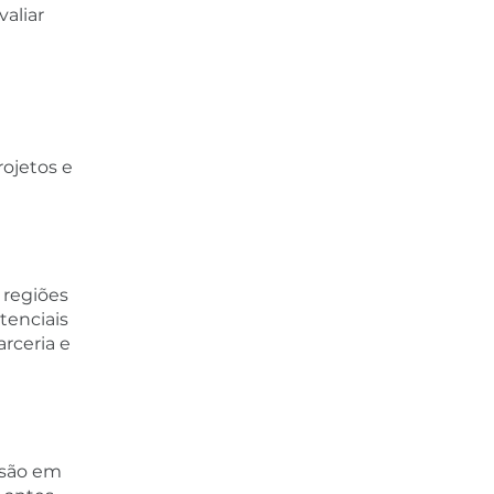
aliar
rojetos e
 regiões
tenciais
rceria e
ssão em